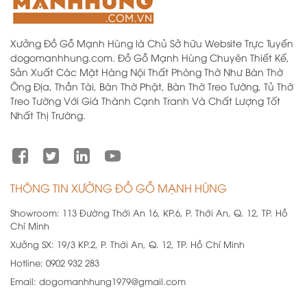
Xưởng Đồ Gỗ Mạnh Hùng là Chủ Sở hữu Website Trực Tuyến
dogomanhhung.com. Đồ Gỗ Mạnh Hùng Chuyên Thiết Kế,
Sản Xuất Các Mặt Hàng Nội Thất Phòng Thờ Như Bàn Thờ
Ông Địa, Thần Tài, Bàn Thờ Phật, Bàn Thờ Treo Tường, Tủ Thờ
Treo Tường Với Giá Thành Cạnh Tranh Và Chất Lượng Tốt
Nhất Thị Trường.
THÔNG TIN XƯỞNG ĐỒ GỖ MẠNH HÙNG
Showroom:
113 Đường Thới An 16, KP.6, P. Thới An, Q. 12, TP. Hồ
Chí Minh
Xưởng SX:
19/3 KP.2, P. Thới An, Q. 12, TP. Hồ Chí Minh
Hotline:
0902 932 283
Email:
dogomanhhung1979@gmail.com