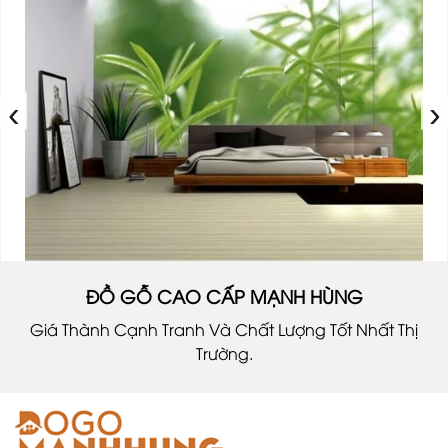
‹
›
ĐỒ GỖ CAO CẤP MẠNH HÙNG
Giá Thành Cạnh Tranh Và Chất Lượng Tốt Nhất Thị
Trường.