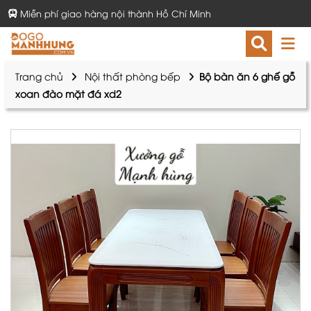
Miễn phí giao hàng nội thành Hồ Chí Minh
Trang chủ
Nội thất phòng bếp
Bộ bàn ăn 6 ghế gỗ
xoan đào mặt đá xd2