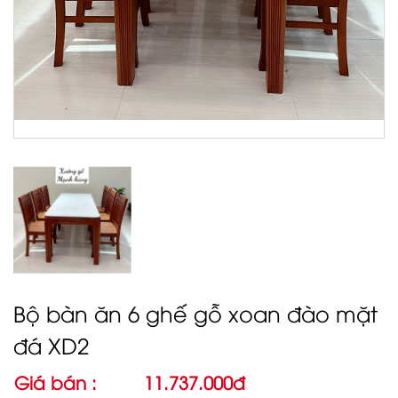
Bộ bàn ăn 6 ghế gỗ xoan đào mặt
đá XD2
Giá bán :
11.737.000đ