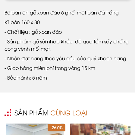
Bộ bàn ăn gỗ xoan đào 6 ghế măt bàn đá trắng
KT bàn 160 x 80
- Chất liệu ; gỗ xoan đào
- Sản phẩm gỗ sồi nhập khẩu đã qua tẩm sấy chống
cong vênh mối mọt,
- Nhận đặt hàng theo yêu cầu của quý khách hàng
- Giao hàng miễn phí trong vòng 15 km
- Bảo hành: 5 năm
SẢN PHẨM
CÙNG LOẠI
-26.0%