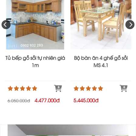
Tủ bếp gỗ sồi tự nhiên giá
Bộ bàn ăn 4 ghế gỗ sồi
1m
MS 4.1
4.477.000đ
5.445.000đ
6.050.000đ