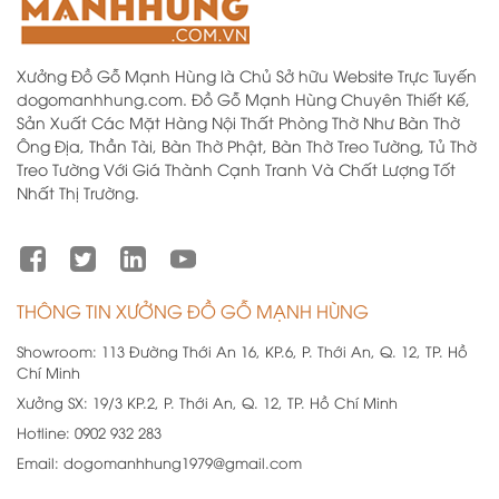
Xưởng Đồ Gỗ Mạnh Hùng là Chủ Sở hữu Website Trực Tuyến
dogomanhhung.com. Đồ Gỗ Mạnh Hùng Chuyên Thiết Kế,
Sản Xuất Các Mặt Hàng Nội Thất Phòng Thờ Như Bàn Thờ
Ông Địa, Thần Tài, Bàn Thờ Phật, Bàn Thờ Treo Tường, Tủ Thờ
Treo Tường Với Giá Thành Cạnh Tranh Và Chất Lượng Tốt
Nhất Thị Trường.
THÔNG TIN XƯỞNG ĐỒ GỖ MẠNH HÙNG
Showroom:
113 Đường Thới An 16, KP.6, P. Thới An, Q. 12, TP. Hồ
Chí Minh
Xưởng SX:
19/3 KP.2, P. Thới An, Q. 12, TP. Hồ Chí Minh
Hotline:
0902 932 283
Email:
dogomanhhung1979@gmail.com