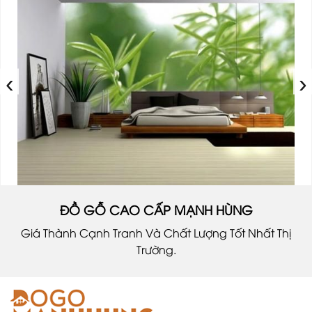
‹
›
ĐỒ GỖ CAO CẤP MẠNH HÙNG
Giá Thành Cạnh Tranh Và Chất Lượng Tốt Nhất Thị
Trường.