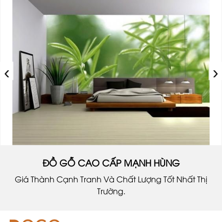
‹
›
ĐỒ GỖ CAO CẤP MẠNH HÙNG
Giá Thành Cạnh Tranh Và Chất Lượng Tốt Nhất Thị
Trường.