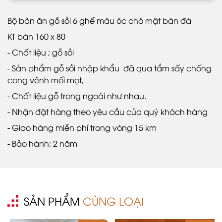
Bộ bàn ăn gỗ sồi 6 ghế màu óc chó mật bàn đá
KT bàn 160 x 80
- Chất liệu ; gỗ sồi
- Sản phẩm gỗ sồi nhập khẩu đã qua tẩm sấy chống
cong vênh mối mọt,
- Chất liệu gỗ trong ngoài như nhau.
- Nhận đặt hàng theo yêu cầu của quý khách hàng
- Giao hàng miễn phí trong vòng 15 km
- Bảo hành: 2 năm
SẢN PHẨM
CÙNG LOẠI