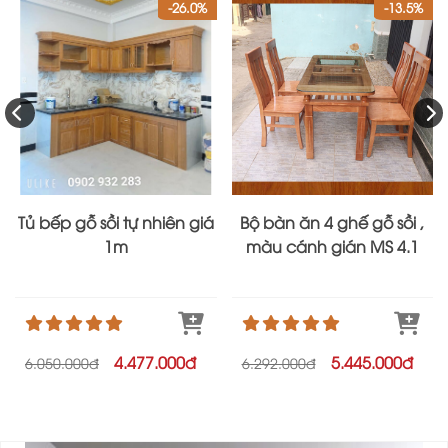
-26.0%
-13.5%
Tủ bếp gỗ sồi tự nhiên giá
Bộ bàn ăn 4 ghế gỗ sồi ,
1m
màu cánh gián MS 4.1
4.477.000đ
5.445.000đ
6.050.000đ
6.292.000đ