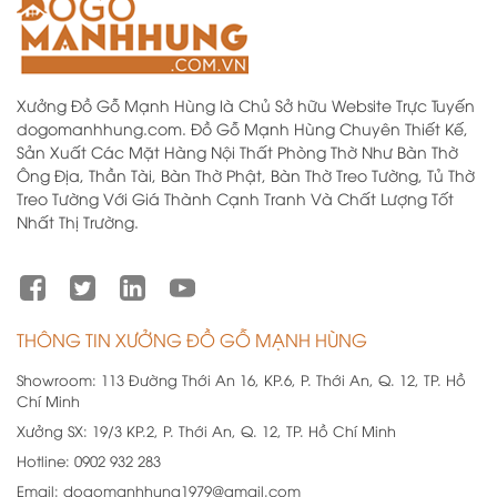
Xưởng Đồ Gỗ Mạnh Hùng là Chủ Sở hữu Website Trực Tuyến
dogomanhhung.com. Đồ Gỗ Mạnh Hùng Chuyên Thiết Kế,
Sản Xuất Các Mặt Hàng Nội Thất Phòng Thờ Như Bàn Thờ
Ông Địa, Thần Tài, Bàn Thờ Phật, Bàn Thờ Treo Tường, Tủ Thờ
Treo Tường Với Giá Thành Cạnh Tranh Và Chất Lượng Tốt
Nhất Thị Trường.
THÔNG TIN XƯỞNG ĐỒ GỖ MẠNH HÙNG
Showroom:
113 Đường Thới An 16, KP.6, P. Thới An, Q. 12, TP. Hồ
Chí Minh
Xưởng SX:
19/3 KP.2, P. Thới An, Q. 12, TP. Hồ Chí Minh
Hotline:
0902 932 283
Email:
dogomanhhung1979@gmail.com