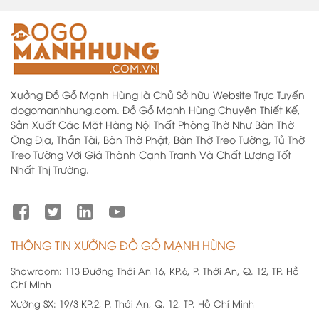
Xưởng Đồ Gỗ Mạnh Hùng là Chủ Sở hữu Website Trực Tuyến
dogomanhhung.com. Đồ Gỗ Mạnh Hùng Chuyên Thiết Kế,
Sản Xuất Các Mặt Hàng Nội Thất Phòng Thờ Như Bàn Thờ
Ông Địa, Thần Tài, Bàn Thờ Phật, Bàn Thờ Treo Tường, Tủ Thờ
Treo Tường Với Giá Thành Cạnh Tranh Và Chất Lượng Tốt
Nhất Thị Trường.
THÔNG TIN XƯỞNG ĐỒ GỖ MẠNH HÙNG
Showroom:
113 Đường Thới An 16, KP.6, P. Thới An, Q. 12, TP. Hồ
Chí Minh
Xưởng SX:
19/3 KP.2, P. Thới An, Q. 12, TP. Hồ Chí Minh