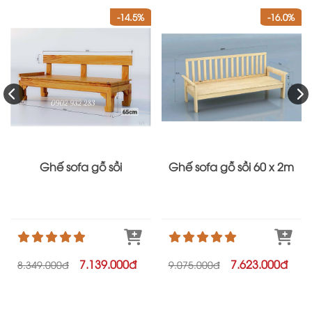
-14.5%
-16.0%
Ghế sofa gỗ sồi
Ghế sofa gỗ sồi 60 x 2m
7.139.000đ
7.623.000đ
8.349.000đ
9.075.000đ