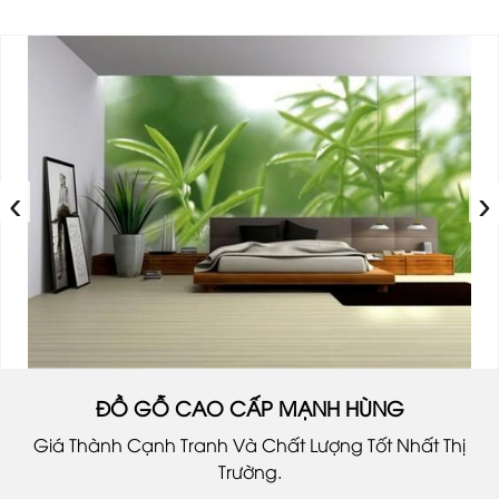
‹
›
ĐỒ GỖ CAO CẤP MẠNH HÙNG
Giá Thành Cạnh Tranh Và Chất Lượng Tốt Nhất Thị
Trường.