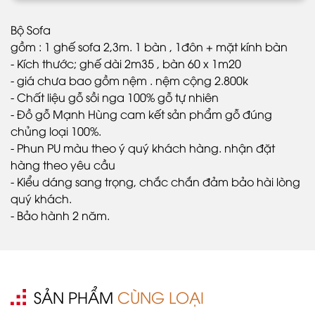
Bộ Sofa
gồm : 1 ghế sofa 2,3m. 1 bàn , 1đôn + mặt kính bàn
- Kích thước; ghế dài 2m35 , bàn 60 x 1m20
- giá chưa bao gồm nệm . nệm cộng 2.800k
- Chất liệu gỗ sồi nga 100% gỗ tự nhiên
- Đồ gỗ Mạnh Hùng cam kết sản phẩm gỗ đúng
chủng loại 100%.
- Phun PU màu theo ý quý khách hàng. nhận đặt
hàng theo yêu cầu
- Kiểu dáng sang trọng, chắc chắn đảm bảo hài lòng
quý khách.
- Bảo hành 2 năm.
SẢN PHẨM
CÙNG LOẠI