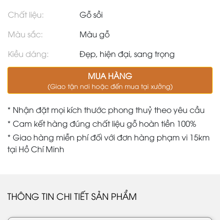
Chất liệu:
Gỗ sồi
Màu sắc:
Màu gỗ
Kiều dáng:
Đẹp, hiện đại, sang trọng
MUA HÀNG
(Giao tận nơi hoặc đến mua tại xưởng)
* Nhận đặt mọi kích thước phong thuỷ theo yêu cầu
* Cam kết hàng đúng chất liệu gỗ hoàn tiền 100%
* Giao hàng miễn phí đối với đơn hàng phạm vi 15km
tại Hồ Chí Minh
THÔNG TIN CHI TIẾT SẢN PHẨM