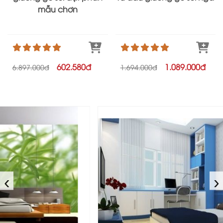
mẫu chơn
602.580đ
1.089.000đ
6.897.000đ
1.694.000đ
‹
›