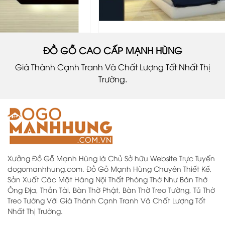
ĐỒ GỖ CAO CẤP MẠNH HÙNG
Giá Thành Cạnh Tranh Và Chất Lượng Tốt Nhất Thị
Trường.
Xưởng Đồ Gỗ Mạnh Hùng là Chủ Sở hữu Website Trực Tuyến
dogomanhhung.com. Đồ Gỗ Mạnh Hùng Chuyên Thiết Kế,
Sản Xuất Các Mặt Hàng Nội Thất Phòng Thờ Như Bàn Thờ
Ông Địa, Thần Tài, Bàn Thờ Phật, Bàn Thờ Treo Tường, Tủ Thờ
Treo Tường Với Giá Thành Cạnh Tranh Và Chất Lượng Tốt
Nhất Thị Trường.