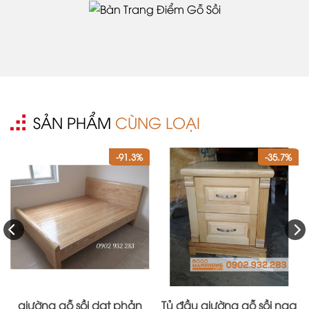
SẢN PHẨM
CÙNG LOẠI
-91.3%
-35.7%
giường gỗ sồi dạt phản
Tủ đầu giường gỗ sồi nga