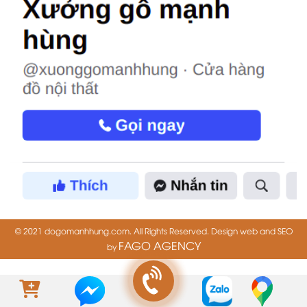
© 2021 dogomanhhung.com. All Rights Reserved. Design web and SEO
FAGO AGENCY
by