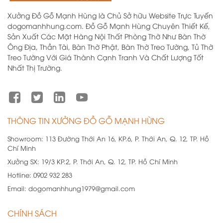
Xưởng Đồ Gỗ Mạnh Hùng là Chủ Sở hữu Website Trực Tuyến
dogomanhhung.com. Đồ Gỗ Mạnh Hùng Chuyên Thiết Kế,
Sản Xuất Các Mặt Hàng Nội Thất Phòng Thờ Như Bàn Thờ
Ông Địa, Thần Tài, Bàn Thờ Phật, Bàn Thờ Treo Tường, Tủ Thờ
Treo Tường Với Giá Thành Cạnh Tranh Và Chất Lượng Tốt
Nhất Thị Trường.
THÔNG TIN XƯỞNG ĐỒ GỖ MẠNH HÙNG
Showroom:
113 Đường Thới An 16, KP.6, P. Thới An, Q. 12, TP. Hồ
Chí Minh
Xưởng SX:
19/3 KP.2, P. Thới An, Q. 12, TP. Hồ Chí Minh
Hotline:
0902 932 283
Email:
dogomanhhung1979@gmail.com
CHÍNH SÁCH