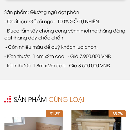
Sản phẩm: Giường ngủ dạt phản
- Chất liệu: Gỗ sồi nga- 100% GỖ TỰ NHIÊN.
- Được tẩm sấy chống cong vênh mối mọt.hàng đóng
dạt thang dày chắc chắn
- Còn nhiều mẫu để quý khách lựa chọn.
- Kích thước: 1.6m x2m cao - Giá 7.900.000 VNĐ
- Kích thước: 1.8m x 2m cao - Giá 8.500.000 VNĐ
SẢN PHẨM
CÙNG LOẠI
-91.3%
-35.7%