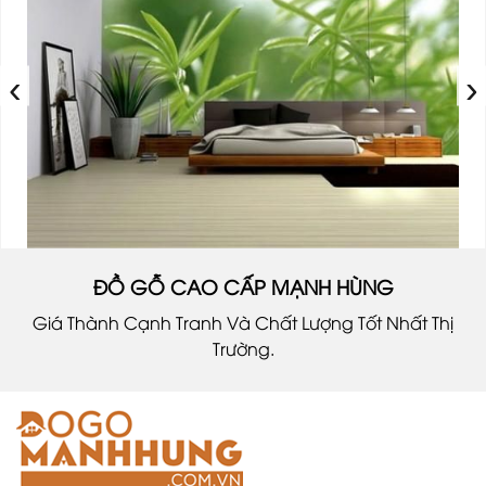
‹
›
ĐỒ GỖ CAO CẤP MẠNH HÙNG
Giá Thành Cạnh Tranh Và Chất Lượng Tốt Nhất Thị
Trường.