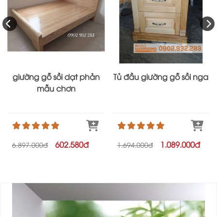
giường gỗ sồi dạt phản
Tủ đầu giường gỗ sồi nga
mẫu chơn
602.580đ
1.089.000đ
6.897.000đ
1.694.000đ