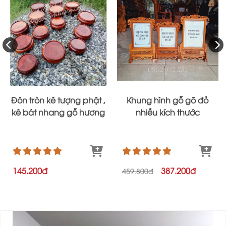
Đôn tròn kê tượng phật ,
Khung hình gỗ gõ đỏ
kê bát nhang gỗ hương
nhiều kích thước
145.200đ
387.200đ
459.800đ