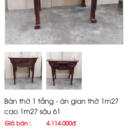
Bàn thờ 1 tầng - án gian thờ 1m27
cao 1m27 sâu 61
Giá bán :
4.114.000đ