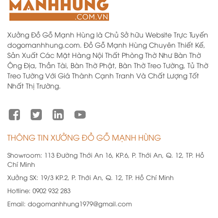
Xưởng Đồ Gỗ Mạnh Hùng là Chủ Sở hữu Website Trực Tuyến
dogomanhhung.com. Đồ Gỗ Mạnh Hùng Chuyên Thiết Kế,
Sản Xuất Các Mặt Hàng Nội Thất Phòng Thờ Như Bàn Thờ
Ông Địa, Thần Tài, Bàn Thờ Phật, Bàn Thờ Treo Tường, Tủ Thờ
Treo Tường Với Giá Thành Cạnh Tranh Và Chất Lượng Tốt
Nhất Thị Trường.
THÔNG TIN XƯỞNG ĐỒ GỖ MẠNH HÙNG
Showroom:
113 Đường Thới An 16, KP.6, P. Thới An, Q. 12, TP. Hồ
Chí Minh
Xưởng SX:
19/3 KP.2, P. Thới An, Q. 12, TP. Hồ Chí Minh
Hotline:
0902 932 283
Email:
dogomanhhung1979@gmail.com