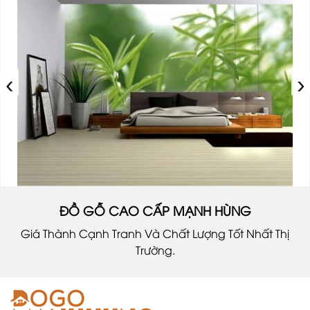
‹
›
ĐỒ GỖ CAO CẤP MẠNH HÙNG
Giá Thành Cạnh Tranh Và Chất Lượng Tốt Nhất Thị
Trường.