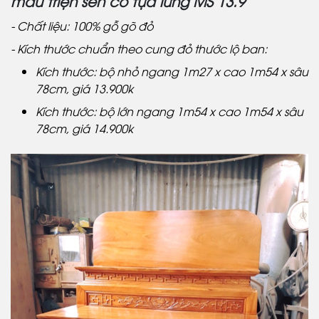
mẫu triện sen có tựa lưng MS 13.9
- Chất liệu: 100% gỗ gõ đỏ
- Kích thước chuẩn theo cung đỏ thước lộ ban:
Kích thước: bộ nhỏ ngang 1m27 x cao 1m54 x sâu
78cm, giá 13.900k
Kích thước: bộ lớn ngang 1m54 x cao 1m54 x sâu
78cm, giá 14.900k