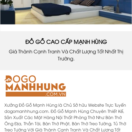
ĐỒ GỖ CAO CẤP MẠNH HÙNG
Giá Thành Cạnh Tranh Và Chất Lượng Tốt Nhất Thị
Trường.
Xưởng Đồ Gỗ Mạnh Hùng là Chủ Sở hữu Website Trực Tuyến
dogomanhhung.com. Đồ Gỗ Mạnh Hùng Chuyên Thiết Kế,
Sản Xuất Các Mặt Hàng Nội Thất Phòng Thờ Như Bàn Thờ
Ông Địa, Thần Tài, Bàn Thờ Phật, Bàn Thờ Treo Tường, Tủ Thờ
Treo Tường Với Giá Thành Cạnh Tranh Và Chất Lượng Tốt