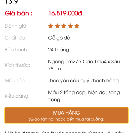
13.9
Giá bán :
16.819.000đ
Đánh giá
Chất liệu:
Gỗ gõ đỏ
Bảo hành:
24 Tháng
Ngang 1m27 x Cao 1m54 x Sâu
Kích thước:
78cm
Màu sắc:
Theo yêu cầu quý khách hàng
Mẫu 2 tầng đẹp, hiện đại, sang
Kiều dáng:
trọng
MUA HÀNG
(Giao tận nơi hoặc đến mua tại xưởng)
* Nhận đặt mọi kích thước phong thuỷ theo yêu cầu