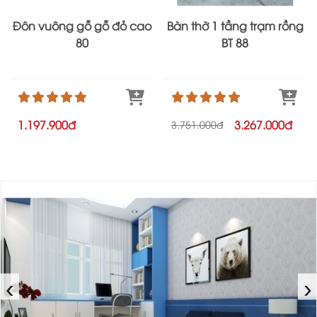
Đôn vuông gỗ gỗ đỏ cao
Bàn thờ 1 tầng trạm rồng
80
BT 88
1.197.900đ
3.267.000đ
3.751.000đ
‹
›