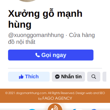
© 2021 dogomanhhung.com. All Rights Reserved. Design web and SEO
FAGO AGENCY
by