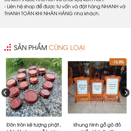
- Liên hệ shop để được tư vấn và đặt hàng NHANH và
THANH TOÁN KHI NHÂN HÀNG nha khách.
SẢN PHẨM
CÙNG LOẠI
-15.8%
Đôn tròn kê tượng phật ,
Khung hình gỗ gõ đỏ