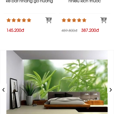
kê bát nhang gỗ hương
nhiều kích thước
145.200đ
387.200đ
459.800đ
‹
›