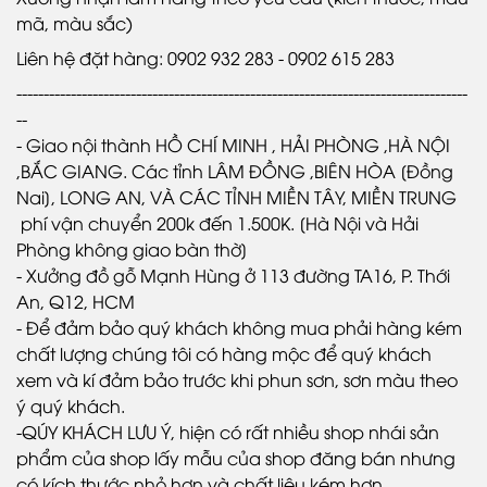
mã, màu sắc)
Liên hệ đặt hàng: 0902 932 283 - 0902 615 283
-----------------------------------------------------------------------------------
--
- Giao nội thành HỒ CHÍ MINH , HẢI PHÒNG ,HÀ NỘI
,BẮC GIANG. Các tỉnh LÂM ĐỒNG ,BIÊN HÒA [Đồng
Nai], LONG AN, VÀ CÁC TỈNH MIỀN TÂY, MIỀN TRUNG
phí vận chuyển 200k đến 1.500K. [Hà Nội và Hải
Phòng không giao bàn thờ]
- Xưởng đồ gỗ Mạnh Hùng ở 113 đường TA16, P. Thới
An, Q12, HCM
- Để đảm bảo quý khách không mua phải hàng kém
chất lượng chúng tôi có hàng mộc để quý khách
xem và kí đảm bảo trước khi phun sơn, sơn màu theo
ý quý khách.
-QÚY KHÁCH LƯU Ý, hiện có rất nhiều shop nhái sản
phẩm của shop lấy mẫu của shop đăng bán nhưng
có kích thước nhỏ hơn và chất liệu kém hơn.