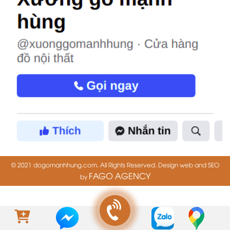
© 2021 dogomanhhung.com. All Rights Reserved. Design web and SEO
FAGO AGENCY
by