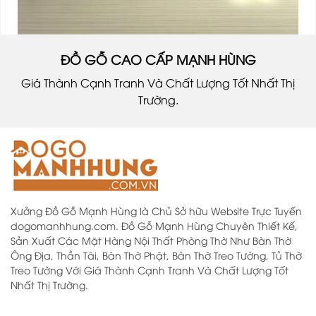
ĐỒ GỖ CAO CẤP MẠNH HÙNG
Giá Thành Cạnh Tranh Và Chất Lượng Tốt Nhất Thị
Trường.
Xưởng Đồ Gỗ Mạnh Hùng là Chủ Sở hữu Website Trực Tuyến
dogomanhhung.com. Đồ Gỗ Mạnh Hùng Chuyên Thiết Kế,
Sản Xuất Các Mặt Hàng Nội Thất Phòng Thờ Như Bàn Thờ
Ông Địa, Thần Tài, Bàn Thờ Phật, Bàn Thờ Treo Tường, Tủ Thờ
Treo Tường Với Giá Thành Cạnh Tranh Và Chất Lượng Tốt
Nhất Thị Trường.