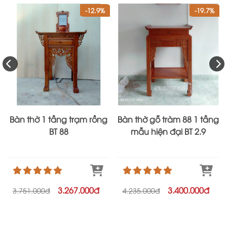
-12.9%
-19.7%
Bàn thờ 1 tầng trạm rồng
Bàn thờ gỗ tràm 88 1 tầng
BT 88
mẫu hiện đại BT 2.9
3.267.000đ
3.400.000đ
3.751.000đ
4.235.000đ