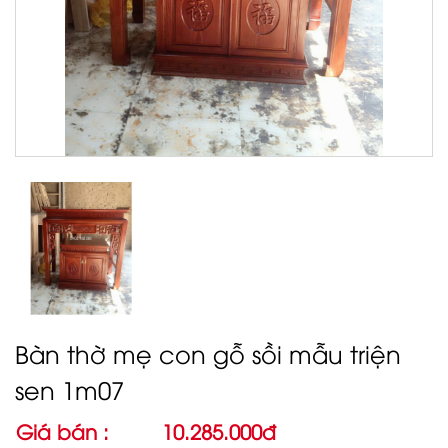
Bàn thờ mẹ con gỗ sồi mẫu triện
sen 1m07
Giá bán :
10.285.000đ