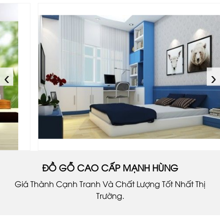
‹
›
ĐỒ GỖ CAO CẤP MẠNH HÙNG
Giá Thành Cạnh Tranh Và Chất Lượng Tốt Nhất Thị
Trường.