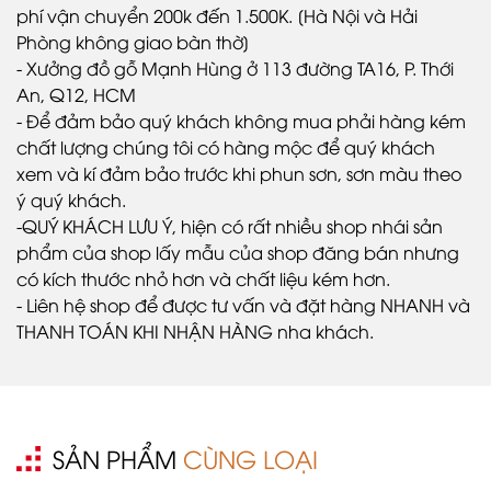
phí vận chuyển 200k đến 1.500K. [Hà Nội và Hải
Phòng không giao bàn thờ]
- Xưởng đồ gỗ Mạnh Hùng ở 113 đường TA16, P. Thới
An, Q12, HCM
- Để đảm bảo quý khách không mua phải hàng kém
chất lượng chúng tôi có hàng mộc để quý khách
xem và kí đảm bảo trước khi phun sơn, sơn màu theo
ý quý khách.
-QUÝ KHÁCH LƯU Ý, hiện có rất nhiều shop nhái sản
phẩm của shop lấy mẫu của shop đăng bán nhưng
có kích thước nhỏ hơn và chất liệu kém hơn.
- Liên hệ shop để được tư vấn và đặt hàng NHANH và
THANH TOÁN KHI NHẬN HÀNG nha khách.
SẢN PHẨM
CÙNG LOẠI