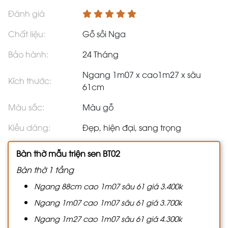
Đánh giá
Chất liệu:
Gỗ sồi Nga
Bảo hành:
24 Tháng
Ngang 1m07 x cao1m27 x sâu
Kích thước:
61cm
Màu sắc:
Màu gỗ
Kiều dáng:
Đẹp, hiện đại, sang trọng
Bàn thờ mẫu triện sen BT02
Bàn thờ 1 tầng
Ngang 88cm cao 1m07 sâu 61 giá 3.400k
Ngang 1m07 cao 1m07 sâu 61 giá 3.700k
Ngang 1m27 cao 1m07 sâu 61 giá 4.300k