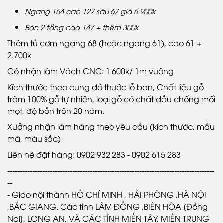
Ngang 154 cao 127 sâu 67 giá 5.900k
Bàn 2 tầng cao 147 + thêm 300k
Thêm tủ cơm ngang 68 (hoặc ngang 61), cao 61 +
2.700k
Có nhận làm Vách CNC: 1.600k/ 1m vuông
Kích thước theo cung đỏ thước lỗ ban, Chất liệu gỗ
tràm 100% gỗ tự nhiên, loại gỗ có chất dầu chống mối
mọt, độ bền trên 20 năm.
Xưởng nhận làm hàng theo yêu cầu (kích thước, mẫu
mã, màu sắc)
Liên hệ đặt hàng: 0902 932 283 - 0902 615 283
-----------------------------------------------------------------------------------
--
- Giao nội thành HỒ CHÍ MINH , HẢI PHÒNG ,HÀ NỘI
,BẮC GIANG. Các tỉnh LÂM ĐỒNG ,BIÊN HÒA [Đồng
Nai], LONG AN, VÀ CÁC TỈNH MIỀN TÂY, MIỀN TRUNG