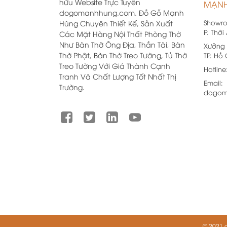
hữu Website Trực Tuyến
MẠNH
dogomanhhung.com. Đồ Gỗ Mạnh
Showr
Hùng Chuyên Thiết Kế, Sản Xuất
P. Thới
Các Mặt Hàng Nội Thất Phòng Thờ
Như Bàn Thờ Ông Địa, Thần Tài, Bàn
Xưởng 
Thờ Phật, Bàn Thờ Treo Tường, Tủ Thờ
TP. Hồ
Treo Tường Với Giá Thành Cạnh
Hotline
Tranh Và Chất Lượng Tốt Nhất Thị
Email:
Trường.
dogom
© 2021 