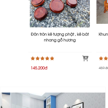
Đôn tròn kê tượng phật , kê bát
Khun
nhang gỗ hương
145.200đ
459.