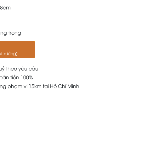
68cm
ang trọng
ại xưởng)
uỷ theo yêu cầu
oàn tiền 100%
àng phạm vi 15km tại Hồ Chí Minh