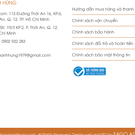
 HÙNG
Hướng dẫn mua hàng và thanh
oom:
113 Đường Thới An 16, KP.6,
 An, Q. 12, TP. Hồ Chí Minh
Chính sách vận chuyển
SX:
19/3 KP.2, P. Thới An, Q. 12,
Chính sách bảo hành
 Chí Minh
:
0902 932 283
Chính sách đổi trả và hoàn tiền
Chính sách bảo mật thông tin
anhhung1979@gmail.com
FAGO A
dogomanhhung.com. All Rights Reserved. Design web and SEO by