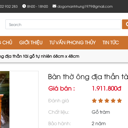
902 932 283
8h00 - 18h00
dogomanhhung1979@gmail.com
G CHỦ
GIỚI THIỆU
TƯ VẤN PHONG THỦY
TIN TỨC
ng địa thần tài gỗ tự nhiên 68cm x 48cm
Bàn thờ ông địa thần t
Giá bán :
1.911.800đ
Đánh giá
Chất liệu:
Gỗ tràm
Bảo hành:
2 năm