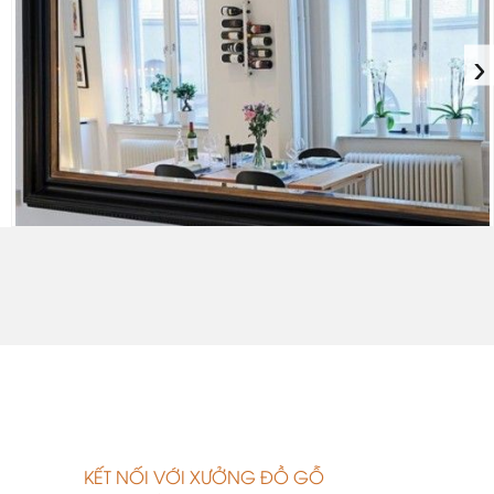
›
.
KẾT NỐI VỚI XƯỞNG ĐỒ GỖ