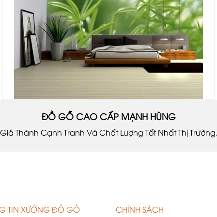
ĐỒ GỖ CAO CẤP MẠNH HÙNG
Giá Thành Cạnh Tranh Và Chất Lượng Tốt Nhất Thị Trường
G TIN XƯỞNG ĐỒ GỖ
CHÍNH SÁCH