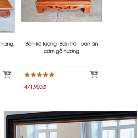
nhang,
Bàn kê tượng -Bàn trà - bàn ăn
Bàn thờ tr
cơm gỗ hương
mẫu t
471.900đ
4
665.500đ