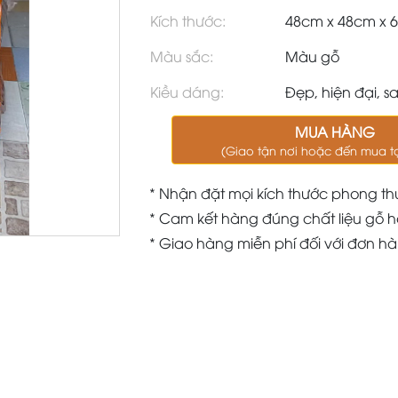
Kích thước:
48cm x 48cm x 
Màu sắc:
Màu gỗ
Kiều dáng:
Đẹp, hiện đại, s
MUA HÀNG
(Giao tận nơi hoặc đến mua t
* Nhận đặt mọi kích thước phong th
* Cam kết hàng đúng chất liệu gỗ h
* Giao hàng miễn phí đối với đơn h