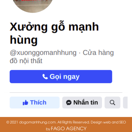
© 2021 dogomanhhung.com. All Rights Reserved. Design web and SEO
FAGO AGENCY
by