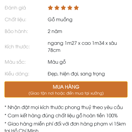
Đánh giá
Chất liệu:
Gỗ muồng
Bảo hành:
2 năm
ngang 1m27 x cao 1m34 x sâu
Kích thước:
78cm
Màu sắc:
Màu gỗ
Kiều dáng:
Đẹp, hiện đại, sang trọng
MUA HÀNG
(Giao tận nơi hoặc đến mua tại xưởng)
* Nhận đặt mọi kích thước phong thuỷ theo yêu cầu
* Cam kết hàng đúng chất liệu gỗ hoàn tiền 100%
* Giao hàng miễn phí đối với đơn hàng phạm vi 15km
tại Hồ Chí Minh