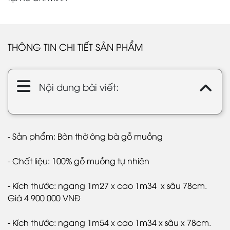
THÔNG TIN CHI TIẾT SẢN PHẨM
Nội dung bài viết:
- Sản phẩm: Bàn thờ ông bà gỗ muồng
- Chất liệu: 100% gỗ muồng tự nhiên
- Kích thước: ngang 1m27
x
cao 1m34
x
sâu 78cm.
Giá 4 900 000 VNĐ
- Kích thước: ngang 1m54
x
cao 1m34
x
sâu
x
78cm.