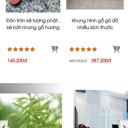
Đôn tròn kê tượng phật ,
Khung hình gỗ gõ đỏ
kê bát nhang gỗ hương
nhiều kích thước
145.200đ
387.200đ
459.800đ
‹
›