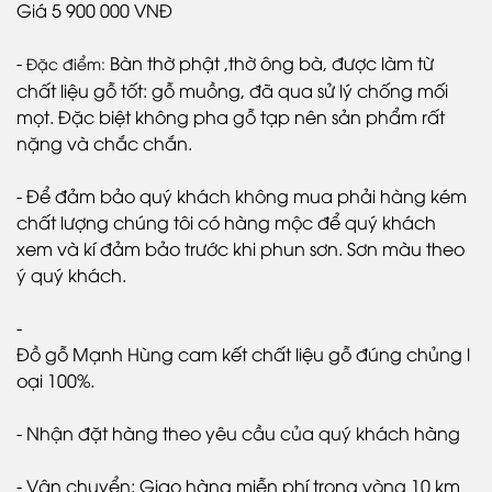
Giá 5 900 000 VNĐ
-
Bàn thờ phật ,thờ ông bà, được làm từ
Đặc điểm:
chất liệu gỗ tốt: gỗ muồng, đã qua sử lý chống mối
mọt. Đặc biệt không pha gỗ tạp nên sản phẩm rất
nặng và chắc chắn.
-
Để đảm bảo quý khách không mua phải hàng kém
chất lượng chúng tôi có hàng mộc để quý khách
xem và kí đảm bảo trước khi phun sơn. Sơn màu theo
ý quý khách.
-
Đồ gỗ Mạnh Hùng cam kết chất liệu gỗ đúng chủng l
oại 100%.
-
Nhận đặt hàng theo yêu cầu của quý khách hàng
-
Vận chuyển: Giao hàng miễn phí trong vòng 10 km