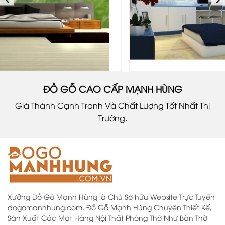
ĐỒ GỖ CAO CẤP MẠNH HÙNG
Giá Thành Cạnh Tranh Và Chất Lượng Tốt Nhất Thị
Trường.
Xưởng Đồ Gỗ Mạnh Hùng là Chủ Sở hữu Website Trực Tuyến
dogomanhhung.com. Đồ Gỗ Mạnh Hùng Chuyên Thiết Kế,
Sản Xuất Các Mặt Hàng Nội Thất Phòng Thờ Như Bàn Thờ