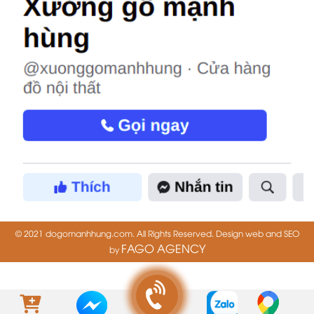
© 2021 dogomanhhung.com. All Rights Reserved. Design web and SEO
FAGO AGENCY
by