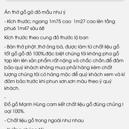
Án thờ gỗ gõ đỏ mẫu như ý
- Kích thước; ngang 1m75 cao 1m27 cao lên tầng
phu6 1m47 sâu 68
Kích thước theo cung đỏ thước lộ ban
- Bàn thờ phật ,thờ ông bà, được làm từ chất liệu gỗ
tốt gỗ gỗ đỏ 100%,đặc biệt chúng tôi không pha gỗ
tạp lên lên sản phẩm rất nặng và chắc chắn.để đảm
bảo quý khách không mua phải hàng kém chất
lượng chúng tôi có hàng mộc để quý khách xem và kí
đảm bảo trước khi phun sơn.sơn màu theo ý quý
khách.
-
Đồ gỗ Mạnh Hùng cam kết chất liệu gỗ đúng chủng l
oại 100%.
- Chất liệu gỗ trong ngoài như nhau