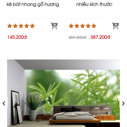
kê bát nhang gỗ hương
nhiều kích thước
145.200đ
387.200đ
459.800đ
‹
›