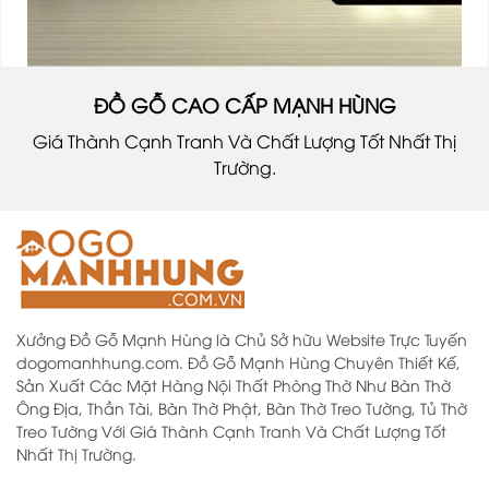
ĐỒ GỖ CAO CẤP MẠNH HÙNG
Giá Thành Cạnh Tranh Và Chất Lượng Tốt Nhất Thị
Trường.
Xưởng Đồ Gỗ Mạnh Hùng là Chủ Sở hữu Website Trực Tuyến
dogomanhhung.com. Đồ Gỗ Mạnh Hùng Chuyên Thiết Kế,
Sản Xuất Các Mặt Hàng Nội Thất Phòng Thờ Như Bàn Thờ
Ông Địa, Thần Tài, Bàn Thờ Phật, Bàn Thờ Treo Tường, Tủ Thờ
Treo Tường Với Giá Thành Cạnh Tranh Và Chất Lượng Tốt
Nhất Thị Trường.