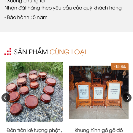
- Xưởng chúng tôi
Nhận đặt hàng theo yêu cầu của quý khách hàng
- Bảo hành ; 5 năm
SẢN PHẨM
CÙNG LOẠI
-15.8%
Đôn tròn kê tượng phật ,
Khung hình gỗ gõ đỏ