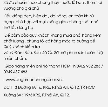
Số đo chuẩn theo phong thủy thước lỗ ban , thêm tài
vượng cho gia chủ
Kiểu dáng đẹp, hiện đại, đa năng, an toàn khi sử
dụng, phù hợp với mọi không gian phòng thờ . nhà
thờ tổ , dòng họ
Để đảm bảo quý khách khong mua phải hàng kém
chất lượng , chúng tôi có hàng mộc tại xưởng để
Quý khách kiểm tra
và ký Đảm Bảo. Sau đó Cơ Sở mới phun sơn hoàn thiệ
n sản phẩm.
Giao hàng miễn phí nội thành HCM. lh 0902 932 283 /
0949 437 483
- www.dogomanhhung.com.vn.
ĐC:113 Đường TA 16, KP.6, P.Thới An, Q.12, TP. HCM
Xưởng SX : 19/3 KP.2, P.Thới An, Q.12.