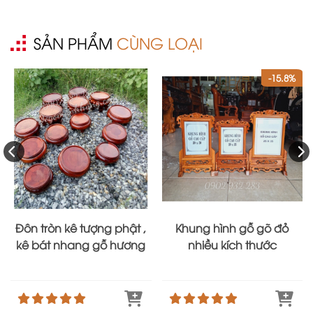
SẢN PHẨM
CÙNG LOẠI
-15.8%
Đôn tròn kê tượng phật ,
Khung hình gỗ gõ đỏ
kê bát nhang gỗ hương
nhiều kích thước