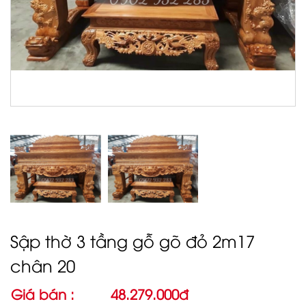
Sập thờ 3 tầng gỗ gõ đỏ 2m17
chân 20
Giá bán :
48.279.000đ