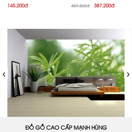
145.200đ
387.200đ
459.800đ
‹
›
ĐỒ GỖ CAO CẤP MẠNH HÙNG