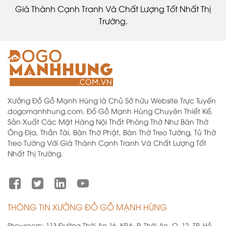
Giá Thành Cạnh Tranh Và Chất Lượng Tốt Nhất Thị
Trường.
Xưởng Đồ Gỗ Mạnh Hùng là Chủ Sở hữu Website Trực Tuyến
dogomanhhung.com. Đồ Gỗ Mạnh Hùng Chuyên Thiết Kế,
Sản Xuất Các Mặt Hàng Nội Thất Phòng Thờ Như Bàn Thờ
Ông Địa, Thần Tài, Bàn Thờ Phật, Bàn Thờ Treo Tường, Tủ Thờ
Treo Tường Với Giá Thành Cạnh Tranh Và Chất Lượng Tốt
Nhất Thị Trường.
THÔNG TIN XƯỞNG ĐỒ GỖ MẠNH HÙNG
Showroom:
113 Đường Thới An 16, KP.6, P. Thới An, Q. 12, TP. Hồ