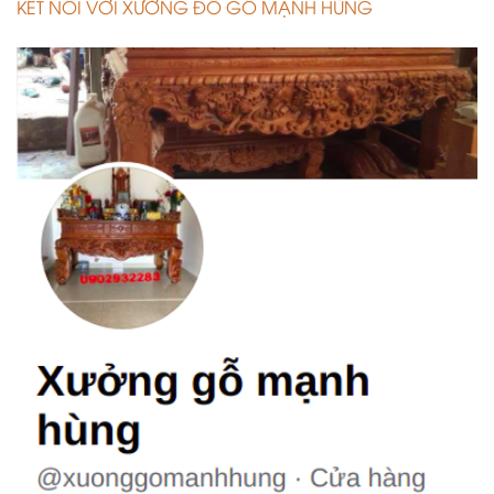
KẾT NỐI VỚI XƯỞNG ĐỒ GỖ MẠNH HÙNG