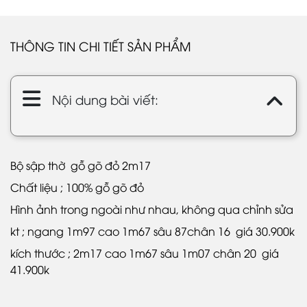
THÔNG TIN CHI TIẾT SẢN PHẨM
Nội dung bài viết:
Bộ sập thờ gỗ gõ đỏ 2m17
Chất liệu ; 100% gỗ gõ đỏ
Hình ảnh trong ngoài như nhau, không qua chỉnh sửa
kt ; ngang 1m97 cao 1m67 sâu 87chân 16 giá 30.900k
kích thước ; 2m17 cao 1m67 sâu 1m07 chân 20 giá
41.900k