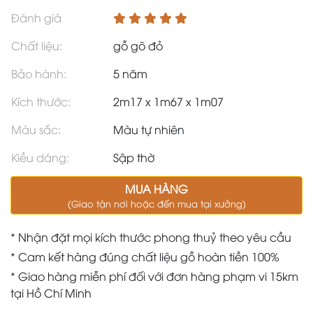
Đánh giá
Chất liệu:
gỗ gõ đỏ
Bảo hành:
5 năm
Kích thước:
2m17 x 1m67 x 1m07
Màu sắc:
Màu tự nhiên
Kiều dáng:
Sập thờ
MUA HÀNG
(Giao tận nơi hoặc đến mua tại xưởng)
* Nhận đặt mọi kích thước phong thuỷ theo yêu cầu
* Cam kết hàng đúng chất liệu gỗ hoàn tiền 100%
* Giao hàng miễn phí đối với đơn hàng phạm vi 15km
tại Hồ Chí Minh