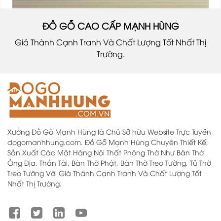
ĐỒ GỖ CAO CẤP MẠNH HÙNG
Giá Thành Cạnh Tranh Và Chất Lượng Tốt Nhất Thị
Trường.
Xưởng Đồ Gỗ Mạnh Hùng là Chủ Sở hữu Website Trực Tuyến
dogomanhhung.com. Đồ Gỗ Mạnh Hùng Chuyên Thiết Kế,
Sản Xuất Các Mặt Hàng Nội Thất Phòng Thờ Như Bàn Thờ
Ông Địa, Thần Tài, Bàn Thờ Phật, Bàn Thờ Treo Tường, Tủ Thờ
Treo Tường Với Giá Thành Cạnh Tranh Và Chất Lượng Tốt
Nhất Thị Trường.