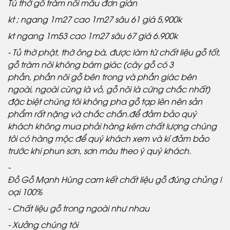
Tủ thờ gỗ tràm nõi mẫu đơn giản
kt ; ngang 1m27 cao 1m27 sâu 61 giá 5,900k
kt ngang 1m53 cao 1m27 sâu 67 giá 6.900k
- Tủ thờ phật, thờ ông bà, được làm từ chất liệu gỗ tốt,
gỗ tràm nõi không bám giác (cây gỗ có 3
phần, phần nõi gỗ bên trong và phần giác bên
ngoài, ngoài cùng là vỏ, gỗ nõi là cứng chắc nhất)
đặc biệt chúng tôi không pha gỗ tạp lên nên sản
phẩm rất nặng và chắc chắn.để đảm bảo quý
khách không mua phải hàng kém chất lượng chúng
tôi có hàng mộc để quý khách xem và kí đảm bảo
trước khi phun sơn, sơn màu theo ý quý khách.
-
Đồ Gỗ Mạnh Hùng cam kết chất liệu gỗ đúng chủng l
oại 100%
- Chất liệu gỗ trong ngoài như nhau
- Xưởng chúng tôi