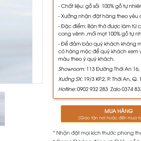
- Chất liệu: gỗ sồi 100% gỗ tự nhi
- Xưởng nhận đặt hàng theo yêu 
- Đặc điểm: Bàn thờ được làm từ c
cong vênh ,mối mọt 100% gỗ tự n
- Để đảm bảo quý khách không m
có hàng mộc để quý khách xem và
màu theo ý quý khách.
Showroom:
113 Đường Thới An 16, KP
Xưởng SX:
19/3 KP.2, P. Thới An, Q. 
Hotline:
0902 932 283 Zalo 0374 83
MUA HÀNG
(Giao tận nơi hoặc đến mua t
* Nhận đặt mọi kích thước phong th