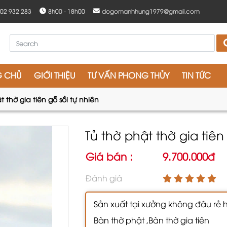
902 932 283
8h00 - 18h00
dogomanhhung1979@gmail.com
G CHỦ
GIỚI THIỆU
TƯ VẤN PHONG THỦY
TIN TỨC
t thờ gia tiên gỗ sồi tự nhiên
Tủ thờ phật thờ gia tiên
Giá bán :
9.700.000đ
Đánh giá
Sản xuất tại xưởng không đâu rẻ 
Bàn thờ phật ,Bàn thờ gia tiên