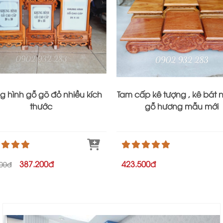
g hình gỗ gõ đỏ nhiều kích
Tam cấp kê tượng , kê bát 
thước
gỗ hương mẫu mới
387.200đ
423.500đ
800đ