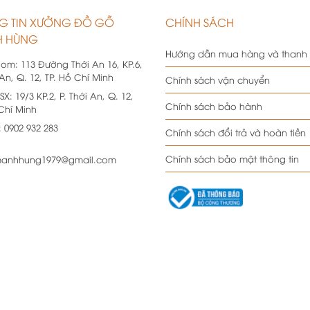
G TIN XƯỞNG ĐỒ GỖ
CHÍNH SÁCH
 HÙNG
Hướng dẫn mua hàng và thanh
oom:
113 Đường Thới An 16, KP.6,
 An, Q. 12, TP. Hồ Chí Minh
Chính sách vận chuyển
SX:
19/3 KP.2, P. Thới An, Q. 12,
Chính sách bảo hành
 Chí Minh
:
0902 932 283
Chính sách đổi trả và hoàn tiền
Chính sách bảo mật thông tin
anhhung1979@gmail.com