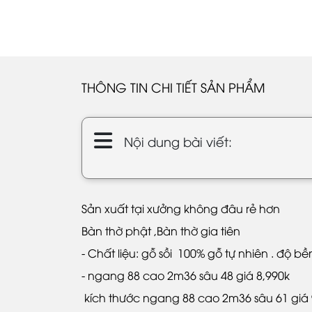
THÔNG TIN CHI TIẾT SẢN PHẨM
Nội dung bài viết:
Sản xuất tại xưởng không đâu rẻ hơn
Bàn thờ phật ,Bàn thờ gia tiên
- Chất liệu: gỗ sồi 100% gỗ tự nhiên . độ b
- ngang 88 cao 2m36 sâu 48 giá 8,990k
kích thước ngang 88 cao 2m36 sâu 61 giá 