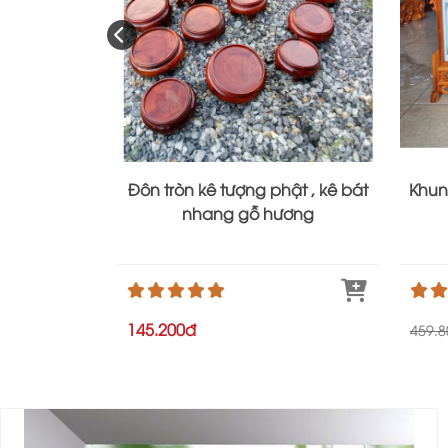
Đôn tròn kê tượng phật , kê bát
Khun
nhang gỗ hương
145.200đ
459.