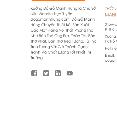
Xưởng Đồ Gỗ Mạnh Hùng là Chủ Sở
THÔN
hữu Website Trực Tuyến
MẠNH
dogomanhhung.com. Đồ Gỗ Mạnh
Showr
Hùng Chuyên Thiết Kế, Sản Xuất
P. Thới
Các Mặt Hàng Nội Thất Phòng Thờ
Như Bàn Thờ Ông Địa, Thần Tài, Bàn
Xưởng 
Thờ Phật, Bàn Thờ Treo Tường, Tủ Thờ
TP. Hồ
Treo Tường Với Giá Thành Cạnh
Hotline
Tranh Và Chất Lượng Tốt Nhất Thị
Email:
Trường.
dogom