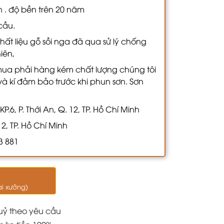
ên . độ bền trên 20 năm
cầu.
hất liệu gỗ sồi nga đã qua sử lý chống
hiên,
ua phải hàng kém chất lượng chúng tôi
 kí đảm bảo trước khi phun sơn. Sơn
.6, P. Thới An, Q. 12, TP. Hồ Chí Minh
12, TP. Hồ Chí Minh
3 881
ại xưởng)
uỷ theo yêu cầu