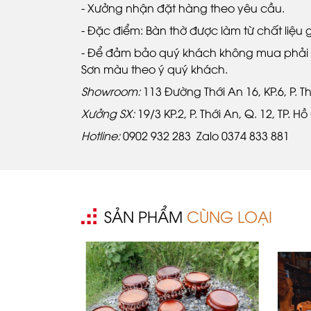
- Xưởng nhận đặt hàng theo yêu cầu.
- Đặc điểm: Bàn thờ được làm từ chất liệu
- Để đảm bảo quý khách không mua phải h
Sơn màu theo ý quý khách.
Showroom:
113 Đường Thới An 16, KP.6, P. Th
Xưởng SX:
19/3 KP.2, P. Thới An, Q. 12, TP. H
Hotline:
0902 932 283 Zalo 0374 833 881
SẢN PHẨM
CÙNG LOẠI