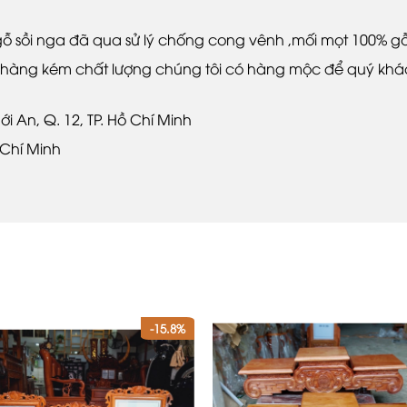
 gỗ sồi nga đã qua sử lý chống cong vênh ,mối mọt 100% gỗ
àng kém chất lượng chúng tôi có hàng mộc để quý khách
ới An, Q. 12, TP. Hồ Chí Minh
ồ Chí Minh
-15.8%