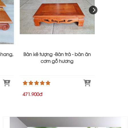
nhang,
Bàn kê tượng -Bàn trà - bàn ăn
Bàn thờ tr
cơm gỗ hương
471.900đ
4
592.900đ