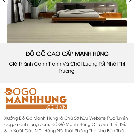
ĐỒ GỖ CAO CẤP MẠNH HÙNG
Giá Thành Cạnh Tranh Và Chất Lượng Tốt Nhất Thị
Trường.
Xưởng Đồ Gỗ Mạnh Hùng là Chủ Sở hữu Website Trực Tuyến
dogomanhhung.com. Đồ Gỗ Mạnh Hùng Chuyên Thiết Kế,
Sản Xuất Các Mặt Hàng Nội Thất Phòng Thờ Như Bàn Thờ