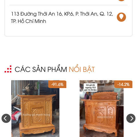
113 Đường Thới An 16, KP.6, P. Thới An, Q. 12,
TP. Hồ Chí Minh
CÁC SẢN PHẨM
NỔI BẬT
-91.6%
-14.2%