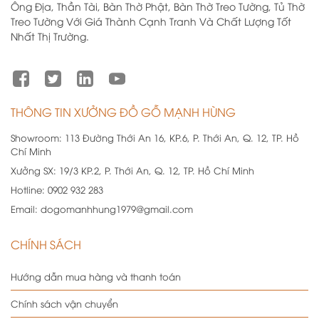
Ông Địa, Thần Tài, Bàn Thờ Phật, Bàn Thờ Treo Tường, Tủ Thờ
Treo Tường Với Giá Thành Cạnh Tranh Và Chất Lượng Tốt
Nhất Thị Trường.
THÔNG TIN XƯỞNG ĐỒ GỖ MẠNH HÙNG
Showroom:
113 Đường Thới An 16, KP.6, P. Thới An, Q. 12, TP. Hồ
Chí Minh
Xưởng SX:
19/3 KP.2, P. Thới An, Q. 12, TP. Hồ Chí Minh
Hotline:
0902 932 283
Email:
dogomanhhung1979@gmail.com
CHÍNH SÁCH
Hướng dẫn mua hàng và thanh toán
Chính sách vận chuyển