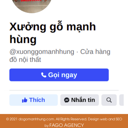
© 2021 dogomanhhung.com. All Rights Reserved. Design web and SEO
FAGO AGENCY
by