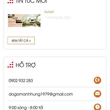
TIN TỨC MỚI
richkit
14 Tháng 06, 2021
XEM TẤT CẢ >
HỖ TRỢ
0902 932 283
dogomanhhung1979@gmail.com
9:00 sáng - 8:00 tối