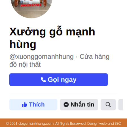
© 2021 dogomanhhung.com. All Rights Reserved. Design web and SEO