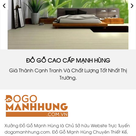
‹
›
ĐỒ GỖ CAO CẤP MẠNH HÙNG
Giá Thành Cạnh Tranh Và Chất Lượng Tốt Nhất Thị
Trường.
Xưởng Đồ Gỗ Mạnh Hùng là Chủ Sở hữu Website Trực Tuyến
dogomanhhung.com. Đồ Gỗ Mạnh Hùng Chuyên Thiết Kế,