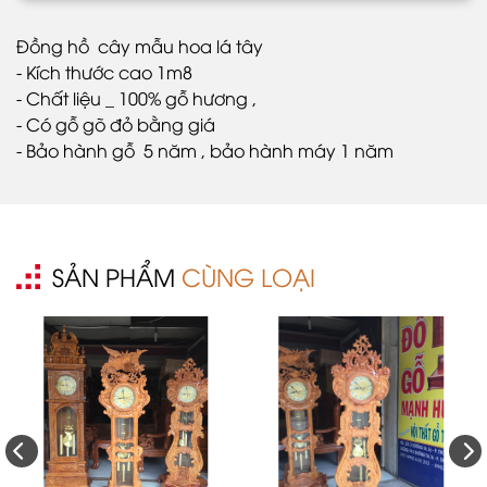
Đồng hồ cây mẫu hoa lá tây
- Kích thước cao 1m8
- Chất liệu _ 100% gỗ hương ,
- Có gỗ gõ đỏ bằng giá
- Bảo hành gỗ 5 năm , bảo hành máy 1 năm
SẢN PHẨM
CÙNG LOẠI