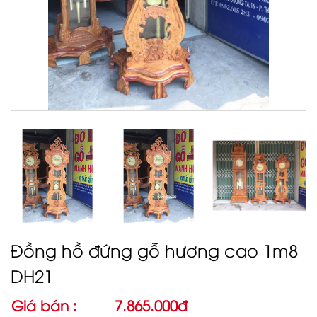
Đồng hồ đứng gỗ hương cao 1m8
DH21
Giá bán :
7.865.000đ