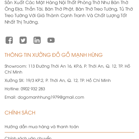
Sản Xuất Các Mặt Hàng Nội Thất Phòng Thờ Như Bàn Thờ
Ông Địa, Thần Tài, Bàn Thờ Phật, Bàn Thờ Treo Tường, Tủ Thờ
Treo Tường Với Giá Thành Cạnh Tranh Và Chất Lượng Tốt
Nhất Thị Trường.
THÔNG TIN XƯỞNG ĐỒ GỖ MẠNH HÙNG
Showroom:
113 Đường Thới An 16, KP.6, P. Thới An, Q. 12, TP. Hồ
Chí Minh
Xưởng SX:
19/3 KP.2, P. Thới An, Q. 12, TP. Hồ Chí Minh
Hotline:
0902 932 283
Email:
dogomanhhung1979@gmail.com
CHÍNH SÁCH
Hướng dẫn mua hàng và thanh toán
Chính sách vận chuyển