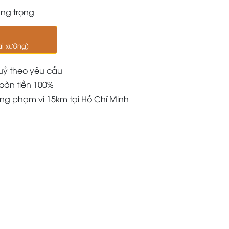
ang trọng
ại xưởng)
uỷ theo yêu cầu
oàn tiền 100%
àng phạm vi 15km tại Hồ Chí Minh