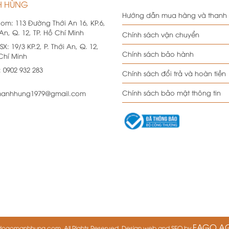
 HÙNG
Hướng dẫn mua hàng và thanh
oom:
113 Đường Thới An 16, KP.6,
 An, Q. 12, TP. Hồ Chí Minh
Chính sách vận chuyển
SX:
19/3 KP.2, P. Thới An, Q. 12,
Chính sách bảo hành
 Chí Minh
:
0902 932 283
Chính sách đổi trả và hoàn tiền
Chính sách bảo mật thông tin
anhhung1979@gmail.com
FAGO A
dogomanhhung.com. All Rights Reserved. Design web and SEO by