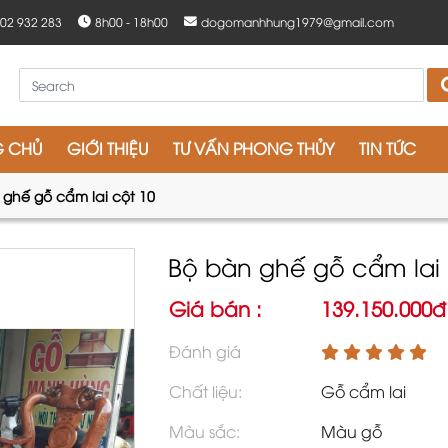
902 932 283
8h00 - 18h00
dogomanhhung1979@gmail.com
G CHỦ
GIỚI THIỆU
TƯ VẤN PHONG THỦY
TIN TỨC
 ghế gỗ cẩm lai cột 10
Bộ bàn ghế gỗ cẩm lai 
Giá bán :
139.150.000đ
Đánh giá
Chất liệu:
Gỗ cẩm lai
Màu sắc:
Màu gỗ