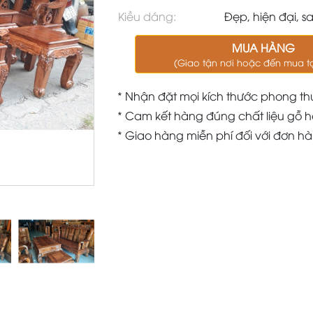
Kiều dáng:
Đẹp, hiện đại, s
MUA HÀNG
(Giao tận nơi hoặc đến mua t
* Nhận đặt mọi kích thước phong th
* Cam kết hàng đúng chất liệu gỗ h
* Giao hàng miễn phí đối với đơn h