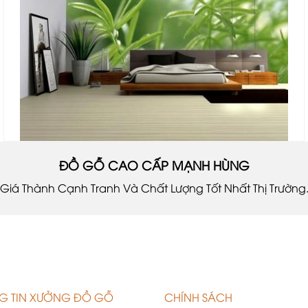
ĐỒ GỖ CAO CẤP MẠNH HÙNG
Giá Thành Cạnh Tranh Và Chất Lượng Tốt Nhất Thị Trường
G TIN XƯỞNG ĐỒ GỖ
CHÍNH SÁCH