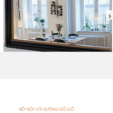
›
.
KẾT NỐI VỚI XƯỞNG ĐỒ GỖ