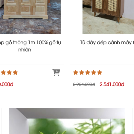
ép gỗ thông 1m 100% gỗ tự
Tủ dày dép cánh mây 
nhiên
0.000đ
2.541.000đ
2.904.000đ