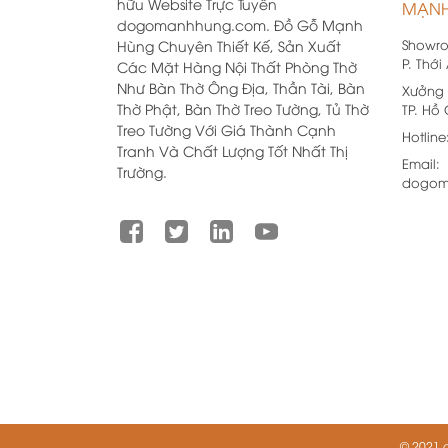
hữu Website Trực Tuyến
MẠNH
dogomanhhung.com. Đồ Gỗ Mạnh
Showr
Hùng Chuyên Thiết Kế, Sản Xuất
P. Thới
Các Mặt Hàng Nội Thất Phòng Thờ
Như Bàn Thờ Ông Địa, Thần Tài, Bàn
Xưởng 
Thờ Phật, Bàn Thờ Treo Tường, Tủ Thờ
TP. Hồ
Treo Tường Với Giá Thành Cạnh
Hotline
Tranh Và Chất Lượng Tốt Nhất Thị
Email:
Trường.
dogom
© 2021 