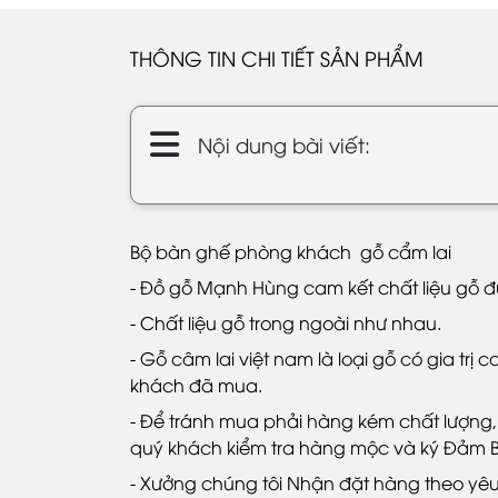
THÔNG TIN CHI TIẾT SẢN PHẨM
Nội dung bài viết:
Bộ bàn ghế phòng khách gỗ cẩm lai
- Đồ gỗ Mạnh Hùng cam kết chất liệu gỗ đ
- Chất liệu gỗ trong ngoài như nhau.
- Gỗ câm lai việt nam là loại gỗ có gia 
khách đã mua.
- Để tránh mua phải hàng kém chất lượng
quý khách kiểm tra hàng mộc và ký Đảm B
- Xưởng chúng tôi Nhận đặt hàng theo yê