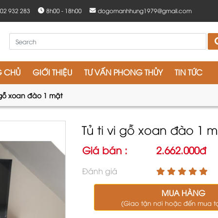
902 932 283
8h00 - 18h00
dogomanhhung1979@gmail.com
G CHỦ
GIỚI THIỆU
TƯ VẤN PHONG THỦY
TIN TỨC
i gỗ xoan đào 1 mặt
Tủ ti vi gỗ xoan đào 1 
Giá bán :
2.662.000đ
Đánh giá
MUA HÀNG
(Giao tận nơi hoặc đến mua t