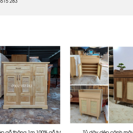
 615 283
ép gỗ thông 1m 100% gỗ tự
Tủ dày dép cánh mâ