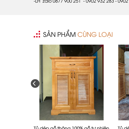
-LH zalo 0877 900 251 - 0902 932 283 - 0902
SẢN PHẨM
CÙNG LOẠI
Tủ dép gỗ thông 100% gỗ tự nhiên
Tủ d