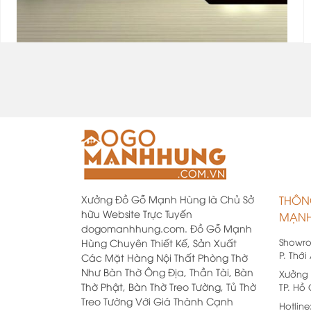
Xưởng Đồ Gỗ Mạnh Hùng là Chủ Sở
THÔN
hữu Website Trực Tuyến
MẠNH
dogomanhhung.com. Đồ Gỗ Mạnh
Showr
Hùng Chuyên Thiết Kế, Sản Xuất
P. Thới
Các Mặt Hàng Nội Thất Phòng Thờ
Như Bàn Thờ Ông Địa, Thần Tài, Bàn
Xưởng 
Thờ Phật, Bàn Thờ Treo Tường, Tủ Thờ
TP. Hồ
Treo Tường Với Giá Thành Cạnh
Hotline