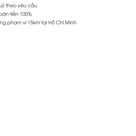
uỷ theo yêu cầu
oàn tiền 100%
àng phạm vi 15km tại Hồ Chí Minh