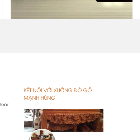
.
KẾT NỐI VỚI XƯỞNG ĐỒ GỖ
MẠNH HÙNG
 toán