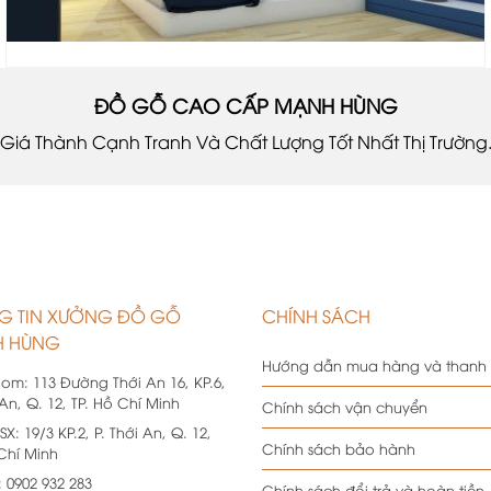
ĐỒ GỖ CAO CẤP MẠNH HÙNG
Giá Thành Cạnh Tranh Và Chất Lượng Tốt Nhất Thị Trường
G TIN XƯỞNG ĐỒ GỖ
CHÍNH SÁCH
 HÙNG
Hướng dẫn mua hàng và thanh
oom:
113 Đường Thới An 16, KP.6,
 An, Q. 12, TP. Hồ Chí Minh
Chính sách vận chuyển
SX:
19/3 KP.2, P. Thới An, Q. 12,
Chính sách bảo hành
 Chí Minh
:
0902 932 283
Chính sách đổi trả và hoàn tiền