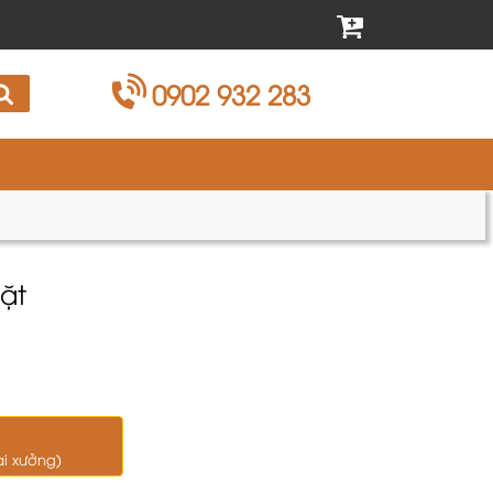
0902 932 283
mặt
ại xưởng)