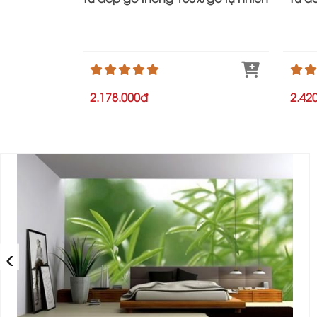
2.178.000đ
2.42
‹