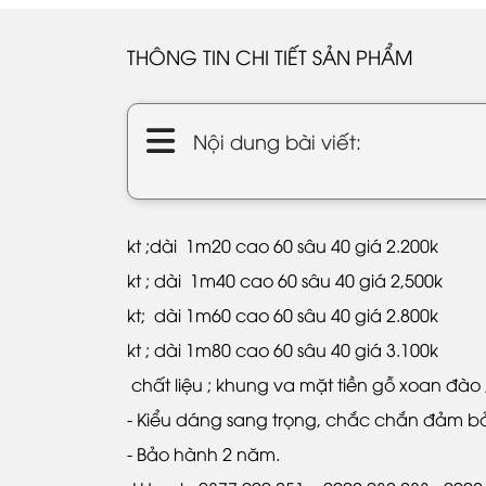
THÔNG TIN CHI TIẾT SẢN PHẨM
Nội dung bài viết:
kt ;dài 1m20 cao 60 sâu 40 giá 2.200k
kt ; dài 1m40 cao 60 sâu 40 giá 2,500k
kt; dài 1m60 cao 60 sâu 40 giá 2.800k
kt ; dài 1m80 cao 60 sâu 40 giá 3.100k
chất liệu ; khung va mặt tiền gỗ xoan đà
- Kiểu dáng sang trọng, chắc chắn đảm bả
- Bảo hành 2 năm.