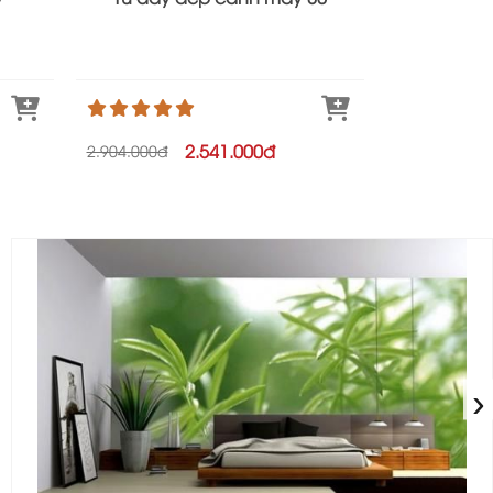
2.541.000đ
2.904.000đ
3.267.000đ
›