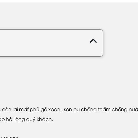
o , còn lại mdf phủ gỗ xoan , son pu chống thấm chống nư
o hài lòng quý khách.