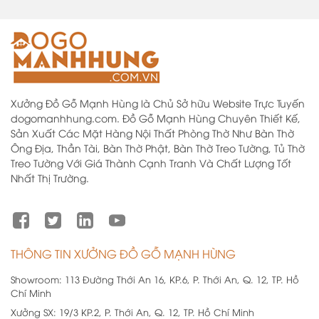
Xưởng Đồ Gỗ Mạnh Hùng là Chủ Sở hữu Website Trực Tuyến
dogomanhhung.com. Đồ Gỗ Mạnh Hùng Chuyên Thiết Kế,
Sản Xuất Các Mặt Hàng Nội Thất Phòng Thờ Như Bàn Thờ
Ông Địa, Thần Tài, Bàn Thờ Phật, Bàn Thờ Treo Tường, Tủ Thờ
Treo Tường Với Giá Thành Cạnh Tranh Và Chất Lượng Tốt
Nhất Thị Trường.
THÔNG TIN XƯỞNG ĐỒ GỖ MẠNH HÙNG
Showroom:
113 Đường Thới An 16, KP.6, P. Thới An, Q. 12, TP. Hồ
Chí Minh
Xưởng SX:
19/3 KP.2, P. Thới An, Q. 12, TP. Hồ Chí Minh