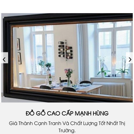
‹
›
ĐỒ GỖ CAO CẤP MẠNH HÙNG
Giá Thành Cạnh Tranh Và Chất Lượng Tốt Nhất Thị
Trường.