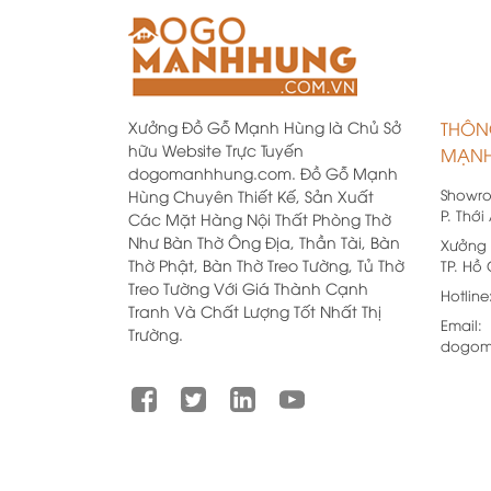
Xưởng Đồ Gỗ Mạnh Hùng là Chủ Sở
THÔN
hữu Website Trực Tuyến
MẠNH
dogomanhhung.com. Đồ Gỗ Mạnh
Showr
Hùng Chuyên Thiết Kế, Sản Xuất
P. Thới
Các Mặt Hàng Nội Thất Phòng Thờ
Như Bàn Thờ Ông Địa, Thần Tài, Bàn
Xưởng 
Thờ Phật, Bàn Thờ Treo Tường, Tủ Thờ
TP. Hồ
Treo Tường Với Giá Thành Cạnh
Hotline
Tranh Và Chất Lượng Tốt Nhất Thị
Email:
Trường.
dogom