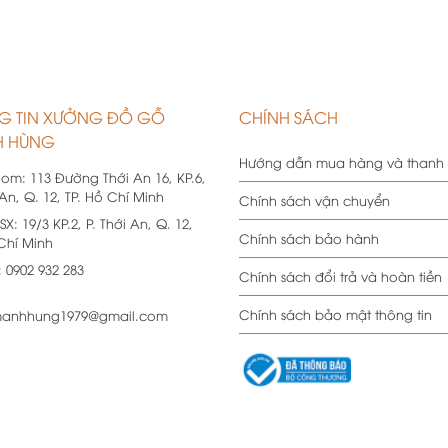
G TIN XƯỞNG ĐỒ GỖ
CHÍNH SÁCH
 HÙNG
Hướng dẫn mua hàng và thanh
oom:
113 Đường Thới An 16, KP.6,
 An, Q. 12, TP. Hồ Chí Minh
Chính sách vận chuyển
SX:
19/3 KP.2, P. Thới An, Q. 12,
Chính sách bảo hành
 Chí Minh
:
0902 932 283
Chính sách đổi trả và hoàn tiền
Chính sách bảo mật thông tin
anhhung1979@gmail.com