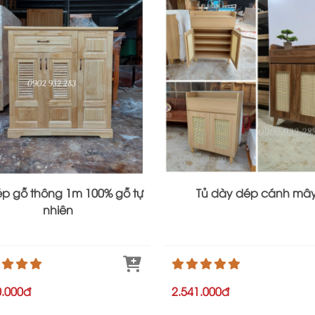
ép gỗ thông 1m 100% gỗ tự
Tủ dày dép cánh mâ
nhiên
0.000đ
2.541.000đ