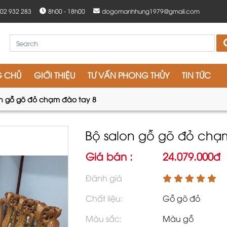
902 932 283
8h00 - 18h00
dogomanhhung1979@gmail.com
G CHỦ
GIỚI THIỆU
TƯ VẤN PHONG THỦY
TIN TỨC
on gỗ gõ đỏ chạm đào tay 8
Bộ salon gỗ gõ đỏ chạ
Giá bán :
24.079.000đ
Đánh giá
Chất liệu:
Gỗ gõ đỏ
Màu sắc:
Màu gỗ