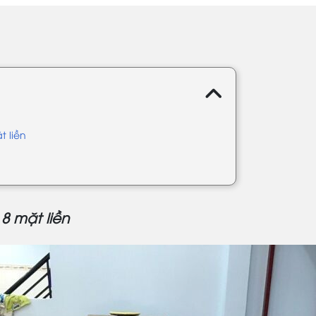
t liền
8 mặt liền