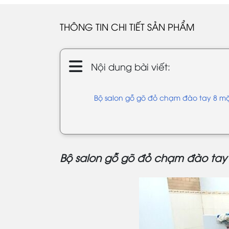
THÔNG TIN CHI TIẾT SẢN PHẨM
Nội dung bài viết:
Bộ salon gỗ gõ đỏ chạm đào tay 8 mặ
Bộ salon gỗ gõ đỏ chạm đào tay 