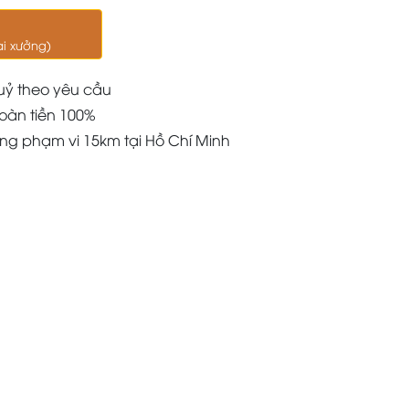
ại xưởng)
uỷ theo yêu cầu
oàn tiền 100%
àng phạm vi 15km tại Hồ Chí Minh