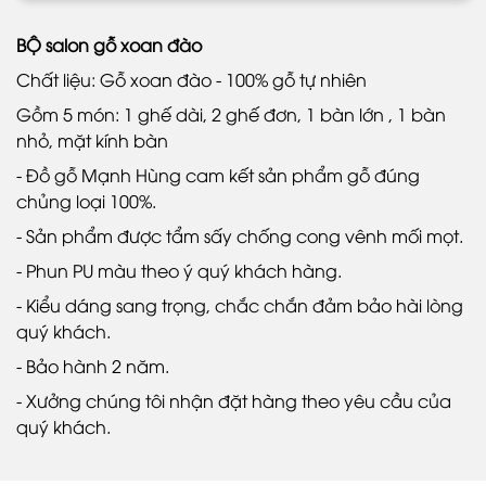
BỘ salon gỗ xoan đào
Chất liệu: Gỗ xoan đào - 100% gỗ tự nhiên
Gồm 5 món: 1 ghế dài, 2 ghế đơn, 1 bàn lớn , 1 bàn
nhỏ, mặt kính bàn
- Đồ gỗ Mạnh Hùng cam kết sản phẩm gỗ đúng
chủng loại 100%.
- Sản phẩm được tẩm sấy chống cong vênh mối mọt.
- Phun PU màu theo ý quý khách hàng.
- Kiểu dáng sang trọng, chắc chắn đảm bảo hài lòng
quý khách.
- Bảo hành 2 năm.
- Xưởng chúng tôi nhận đặt hàng theo yêu cầu của
quý khách.