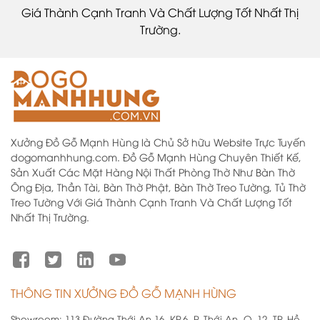
Giá Thành Cạnh Tranh Và Chất Lượng Tốt Nhất Thị
Trường.
Xưởng Đồ Gỗ Mạnh Hùng là Chủ Sở hữu Website Trực Tuyến
dogomanhhung.com. Đồ Gỗ Mạnh Hùng Chuyên Thiết Kế,
Sản Xuất Các Mặt Hàng Nội Thất Phòng Thờ Như Bàn Thờ
Ông Địa, Thần Tài, Bàn Thờ Phật, Bàn Thờ Treo Tường, Tủ Thờ
Treo Tường Với Giá Thành Cạnh Tranh Và Chất Lượng Tốt
Nhất Thị Trường.
THÔNG TIN XƯỞNG ĐỒ GỖ MẠNH HÙNG
Showroom:
113 Đường Thới An 16, KP.6, P. Thới An, Q. 12, TP. Hồ