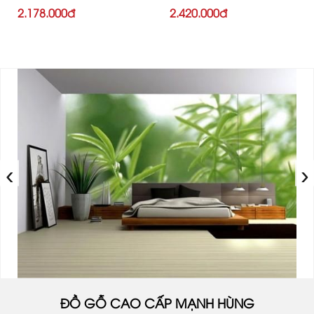
2.178.000đ
2.420.000đ
‹
›
ĐỒ GỖ CAO CẤP MẠNH HÙNG