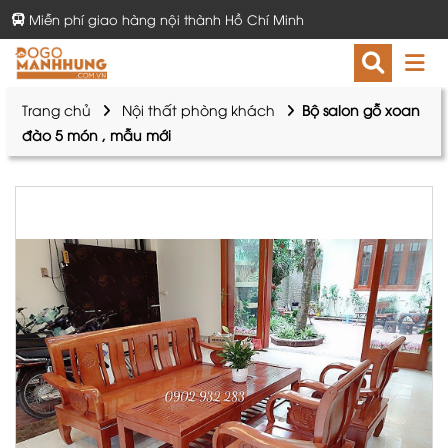
Miễn phí giao hàng nội thành Hồ Chí Minh
Trang chủ
Nội thất phòng khách
Bộ salon gỗ xoan
đào 5 món , mẫu mới