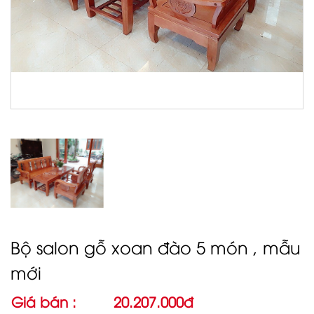
Bộ salon gỗ xoan đào 5 món , mẫu
mới
Giá bán :
20.207.000đ