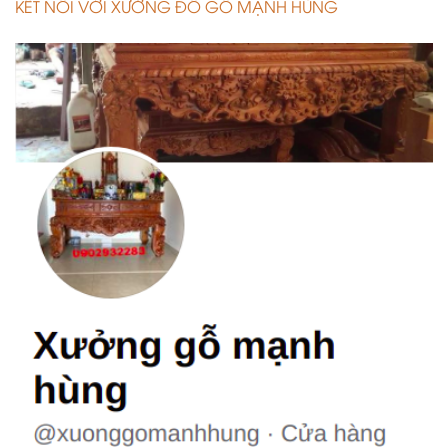
KẾT NỐI VỚI XƯỞNG ĐỒ GỖ MẠNH HÙNG