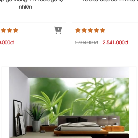
nhiên
0.000đ
2.541.000đ
2.904.000đ