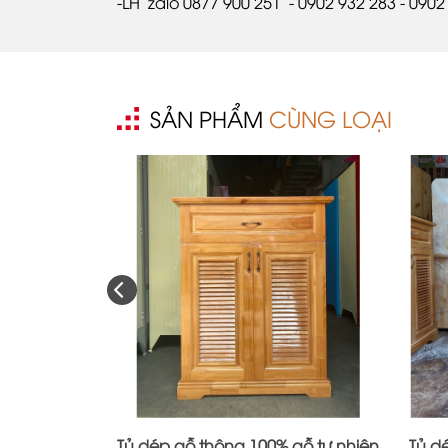
-LH zalo 0877 900 251 - 0902 932 283 - 0902
SẢN PHẨM
CÙNG LOẠI
Tủ dép gỗ thông 100% gỗ tự nhiên
Tủ d