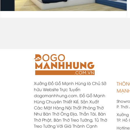
Xưởng Đồ Gỗ Mạnh Hùng là Chủ Sở
THÔN
hữu Website Trực Tuyến
MẠNH
dogomanhhung.com. Đồ Gỗ Mạnh
Showr
Hùng Chuyên Thiết Kế, Sản Xuất
P. Thới
Các Mặt Hàng Nội Thất Phòng Thờ
Như Bàn Thờ Ông Địa, Thần Tài, Bàn
Xưởng 
Thờ Phật, Bàn Thờ Treo Tường, Tủ Thờ
TP. Hồ
Treo Tường Với Giá Thành Cạnh
Hotline