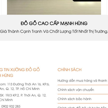
ĐỒ GỖ CAO CẤP MẠNH HÙNG
Giá Thành Cạnh Tranh Và Chất Lượng Tốt Nhất Thị Trường
G TIN XƯỞNG ĐỒ GỖ
CHÍNH SÁCH
 HÙNG
Hướng dẫn mua hàng và thanh
oom:
113 Đường Thới An 16, KP.6,
 An, Q. 12, TP. Hồ Chí Minh
Chính sách vận chuyển
SX:
19/3 KP.2, P. Thới An, Q. 12,
Chính sách bảo hành
 Chí Minh
:
0902 932 283
Chính sách đổi trả và hoàn tiền