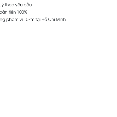
uỷ theo yêu cầu
oàn tiền 100%
àng phạm vi 15km tại Hồ Chí Minh