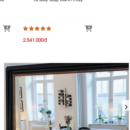
2.541.000đ
2.662.000đ
›