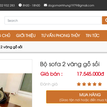
902 932 283
8h00 - 18h00
dogomanhhung1979@gmail.com
G CHỦ
GIỚI THIỆU
TƯ VẤN PHONG THỦY
TIN TỨC
 2 văng gỗ sồi
Bộ sofa 2 văng gỗ sồi
Giá bán :
17.545.000đ
Đánh giá
MUA HÀNG
(Giao tận nơi hoặc đến mua t