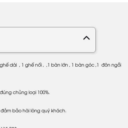
hế dài , 1 ghế nối , ,1 bàn lớn , 1 bàn góc ,1 đôn ngồi
đúng chủng loại 100%.
n đảm bảo hài lòng quý khách.