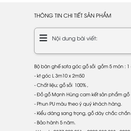
THÔNG TIN CHI TIẾT SẢN PHẨM
Nội dung bài viết:
Bộ bàn ghế sofa góc gỗ sồi gồm 5 món : 1 g
- kt góc L 3m10 x 2m50
- Chất liệu; gỗ sồi 100% ,
- Đồ gỗ Mạnh Hùng cam kết sản phẩm gỗ 
- Phun PU màu theo ý quý khách hàng.
- Kiểu dáng sang trọng, gỗ dày chắc chắ
- Bảo hành 5 năm.