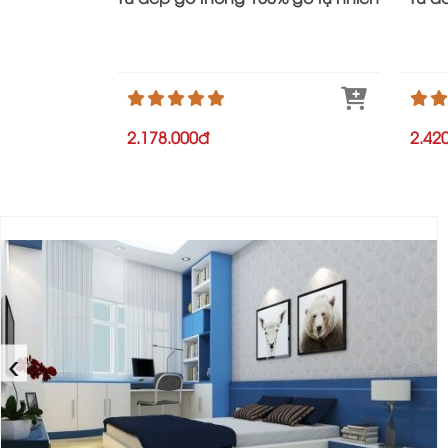
2.178.000đ
2.42
‹