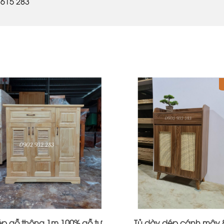
 615 283
ép gỗ thông 1m 100% gỗ tự
Tủ dày dép cánh mây 