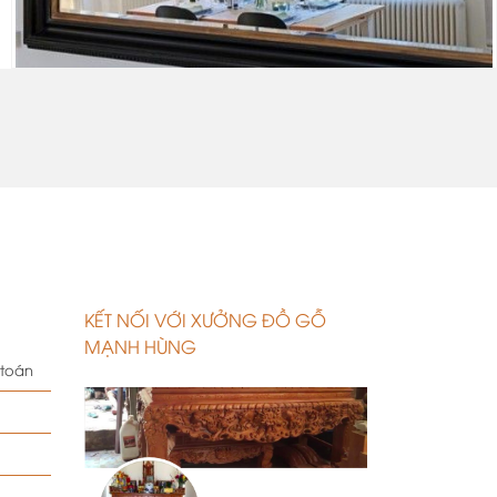
.
KẾT NỐI VỚI XƯỞNG ĐỒ GỖ
MẠNH HÙNG
 toán