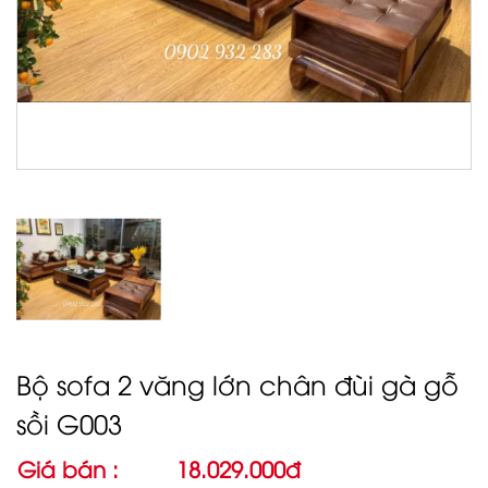
Bộ sofa 2 văng lớn chân đùi gà gỗ
sồi G003
Giá bán :
18.029.000đ