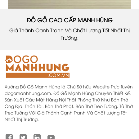
ĐỒ GỖ CAO CẤP MẠNH HÙNG
Giá Thành Cạnh Tranh Và Chất Lượng Tốt Nhất Thị
Trường.
Xưởng Đồ Gỗ Mạnh Hùng là Chủ Sở hữu Website Trực Tuyến
dogomanhhung.com. Đồ Gỗ Mạnh Hùng Chuyên Thiết Kế,
Sản Xuất Các Mặt Hàng Nội Thất Phòng Thờ Như Bàn Thờ
Ông Địa, Thần Tài, Bàn Thờ Phật, Bàn Thờ Treo Tường, Tủ Thờ
Treo Tường Với Giá Thành Cạnh Tranh Và Chất Lượng Tốt
Nhất Thị Trường.