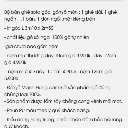
Bộ bàn ghế sofa góc gồm 5 món : 1 ghế dài, 1 ghế
ngắn , ,1 bàn, 1 đôn ngồi .mặt kiếng bàn
- kt góc L 3m10 x 2m50
- chất liệu gỗ sồi nga 100% gỗ tự nhiên
-gia chưa bao gồm nệm
- nệm mút thường dày 10cm giá 3.900k , dày 12cm
giá 4.900k
- nệm mút 4D dày 10 cm 4.900k , nệm 12cm giá
5.900k
- Đồ gỗ Mạnh Hùng cam kết sản phẩm gỗ đúng
chủng loại 100%.
- Sản phẩm được tẩm sấy chống cong vênh mối mọt.
- Phun PU màu theo ý quý khách hàng.
- Kiểu dáng sang trọng, chắc chắn đảm bảo hài lòng
quý khách.