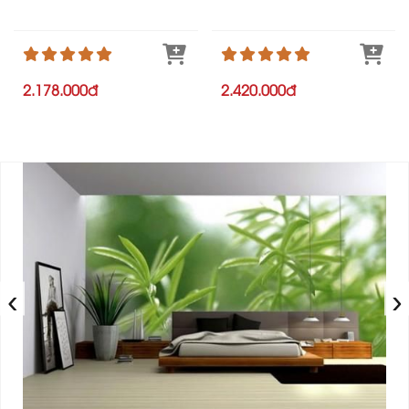
2.178.000đ
2.420.000đ
‹
›