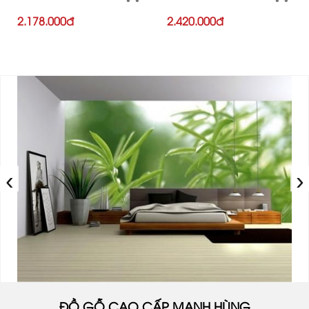
2.178.000đ
2.420.000đ
‹
›
ĐỒ GỖ CAO CẤP MẠNH HÙNG