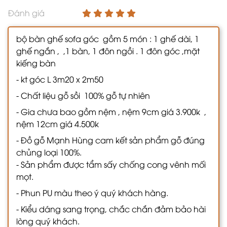
Đánh giá
bộ bàn ghế sofa góc gồm 5 món : 1 ghế dài, 1
ghế ngắn , ,1 bàn, 1 đôn ngồi . 1 đôn góc ,mặt
kiếng bàn
- kt góc L 3m20 x 2m50
- Chất liệu gỗ sồi 100% gỗ tự nhiên
- Gia chưa bao gồm nệm , nệm 9cm giá 3.900k ,
nệm 12cm giá 4.500k
- Đồ gỗ Mạnh Hùng cam kết sản phẩm gỗ đúng
chủng loại 100%.
- Sản phẩm được tẩm sấy chống cong vênh mối
mọt.
- Phun PU màu theo ý quý khách hàng.
- Kiểu dáng sang trọng, chắc chắn đảm bảo hài
lòng quý khách.