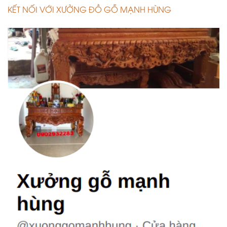
KẾT NỐI VỚI XƯỞNG ĐỒ GỖ MẠNH HÙNG