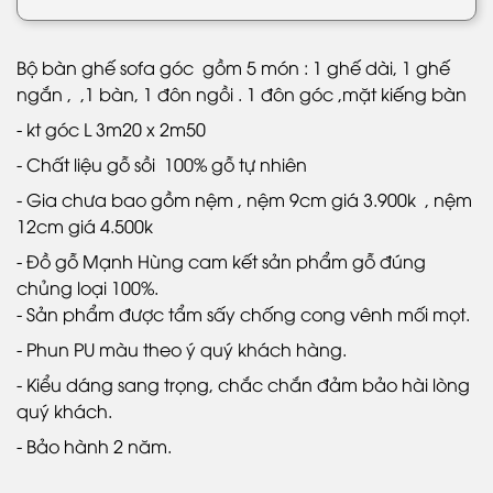
Bộ bàn ghế sofa góc gồm 5 món : 1 ghế dài, 1 ghế
ngắn , ,1 bàn, 1 đôn ngồi . 1 đôn góc ,mặt kiếng bàn
- kt góc L 3m20 x 2m50
- Chất liệu gỗ sồi 100% gỗ tự nhiên
- Gia chưa bao gồm nệm , nệm 9cm giá 3.900k , nệm
12cm giá 4.500k
- Đồ gỗ Mạnh Hùng cam kết sản phẩm gỗ đúng
chủng loại 100%.
- Sản phẩm được tẩm sấy chống cong vênh mối mọt.
- Phun PU màu theo ý quý khách hàng.
- Kiểu dáng sang trọng, chắc chắn đảm bảo hài lòng
quý khách.
- Bảo hành 2 năm.