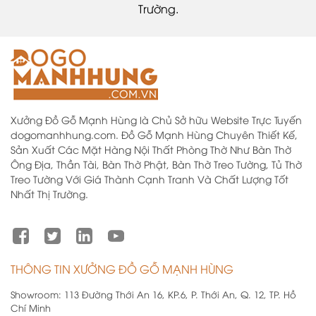
Trường.
Xưởng Đồ Gỗ Mạnh Hùng là Chủ Sở hữu Website Trực Tuyến
dogomanhhung.com. Đồ Gỗ Mạnh Hùng Chuyên Thiết Kế,
Sản Xuất Các Mặt Hàng Nội Thất Phòng Thờ Như Bàn Thờ
Ông Địa, Thần Tài, Bàn Thờ Phật, Bàn Thờ Treo Tường, Tủ Thờ
Treo Tường Với Giá Thành Cạnh Tranh Và Chất Lượng Tốt
Nhất Thị Trường.
THÔNG TIN XƯỞNG ĐỒ GỖ MẠNH HÙNG
Showroom:
113 Đường Thới An 16, KP.6, P. Thới An, Q. 12, TP. Hồ
Chí Minh