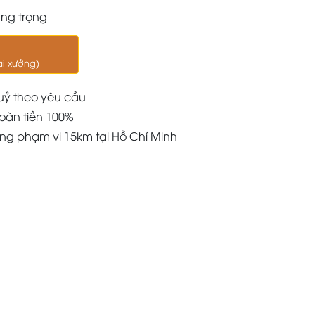
ang trọng
ại xưởng)
uỷ theo yêu cầu
oàn tiền 100%
àng phạm vi 15km tại Hồ Chí Minh