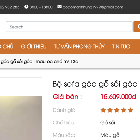
902 932 283
8h00 - 18h00
dogomanhhung1979@gmail.com
G CHỦ
GIỚI THIỆU
TƯ VẤN PHONG THỦY
TIN TỨC
 góc gỗ sồi góc l màu óc chó ms 13c
Bộ sofa góc gỗ sồi góc
Giá bán :
15.609.000đ
Đánh giá
Chất liệu:
Gỗ sồi
Màu sắc:
Màu gỗ