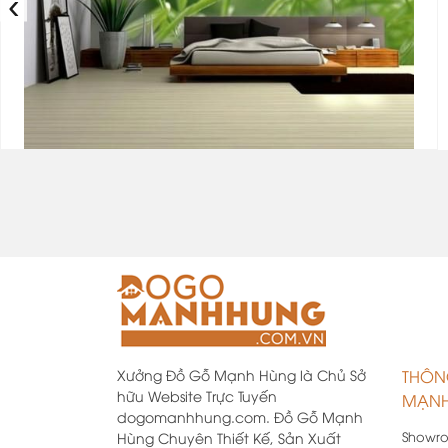
‹
Xưởng Đồ Gỗ Mạnh Hùng là Chủ Sở
THÔN
hữu Website Trực Tuyến
MẠNH
dogomanhhung.com. Đồ Gỗ Mạnh
Showr
Hùng Chuyên Thiết Kế, Sản Xuất