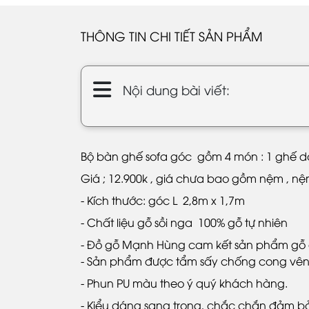
THÔNG TIN CHI TIẾT SẢN PHẨM
Nội dung bài viết:
Bộ bàn ghế sofa góc gồm 4 món : 1 ghế dài
Giá ; 12.900k , giá chưa bao gồm nệm , n
- Kích thước: góc L 2,8m x 1,7m
- Chất liệu gỗ sồi nga 100% gỗ tự nhiên
- Đồ gỗ Mạnh Hùng cam kết sản phẩm gỗ 
- Sản phẩm được tẩm sấy chống cong vên
- Phun PU màu theo ý quý khách hàng.
- Kiểu dáng sang trọng, chắc chắn đảm bả