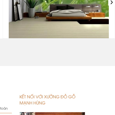
›
.
KẾT NỐI VỚI XƯỞNG ĐỒ GỖ
MẠNH HÙNG
 toán