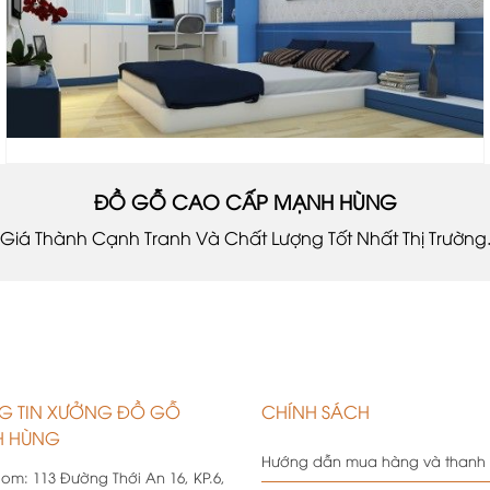
ĐỒ GỖ CAO CẤP MẠNH HÙNG
Giá Thành Cạnh Tranh Và Chất Lượng Tốt Nhất Thị Trường
G TIN XƯỞNG ĐỒ GỖ
CHÍNH SÁCH
 HÙNG
Hướng dẫn mua hàng và thanh
oom:
113 Đường Thới An 16, KP.6,