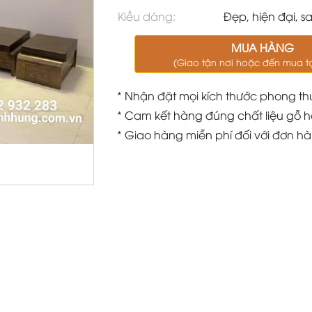
Kiều dáng:
Đẹp, hiện đại, s
MUA HÀNG
(Giao tận nơi hoặc đến mua t
* Nhận đặt mọi kích thước phong th
* Cam kết hàng đúng chất liệu gỗ h
* Giao hàng miễn phí đối với đơn h