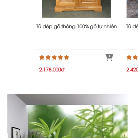
Tủ dép gỗ thông 100% gỗ tự nhiên
Tủ d
2.178.000đ
2.42