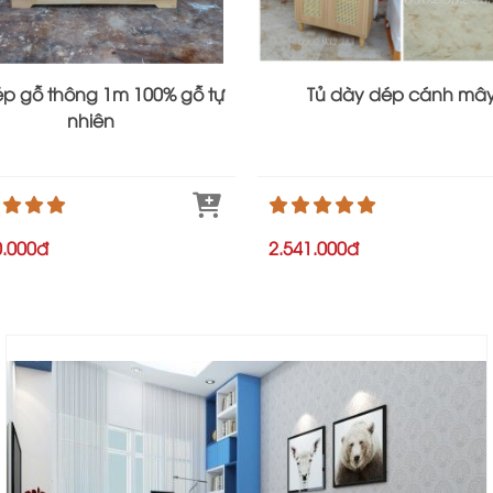
ép gỗ thông 1m 100% gỗ tự
Tủ dày dép cánh mâ
nhiên
0.000đ
2.541.000đ