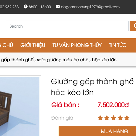
902 932 283
8h00 - 18h00
dogomanhhung1979@gmail.com
G CHỦ
GIỚI THIỆU
TƯ VẤN PHONG THỦY
TIN TỨC
 gấp thành ghế , sofa giường màu óc chó , hộc kéo lớn
Giường gấp thành ghế 
hộc kéo lớn
Giá bán :
7.502.000đ
Đánh giá
MUA HÀNG