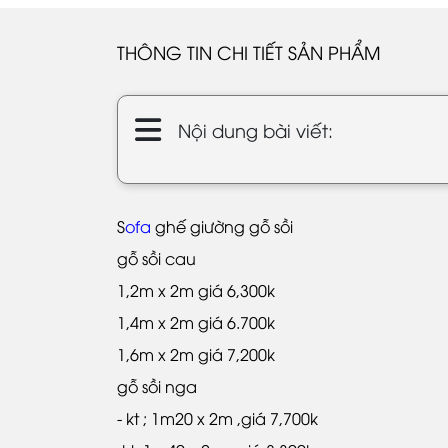
THÔNG TIN CHI TIẾT SẢN PHẨM
Nội dung bài viết:
S
ofa
ghế giường gỗ sồi
gỗ sồi cau
1,2m x 2m giá 6,300k
1,4m x 2m giá 6.700k
1,6m x 2m giá 7,200k
gỗ sồi nga
- kt ; 1m20 x 2m ,giá 7,700k