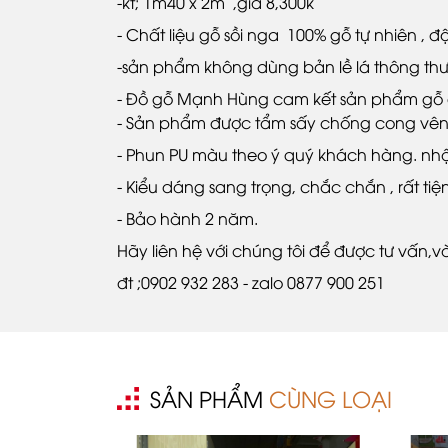
-kt; 1m40 x 2m ,giá 8,300k
- Chất liệu gỗ sồi nga 100% gỗ tự nhiên , 
-sản phẩm không dùng bản lề lá thông thư
- Đồ gỗ Mạnh Hùng cam kết sản phẩm gỗ 
- Sản phẩm được tẩm sấy chống cong vên
- Phun PU màu theo ý quý khách hàng. nh
- Kiểu dáng sang trọng, chắc chắn , rất ti
- Bảo hành 2 năm.
Hãy liên hệ với chúng tôi để được tư vấn
đt ;0902 932 283 - zalo 0877 900 251
SẢN PHẨM
CÙNG LOẠI