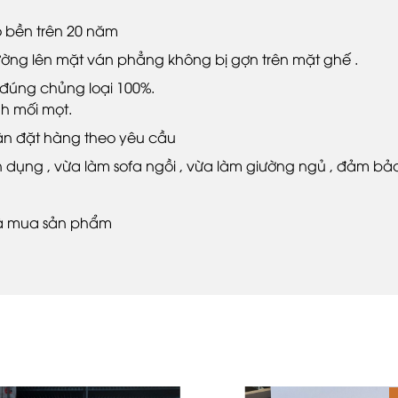
độ bền trên 20 năm
ờng lên mặt ván phẳng không bị gợn trên mặt ghế .
đúng chủng loại 100%.
h mối mọt.
ận đặt hàng theo yêu cầu
ện dụng , vừa làm sofa ngồi , vừa làm giường ngủ , đảm bả
,và mua sản phẩm