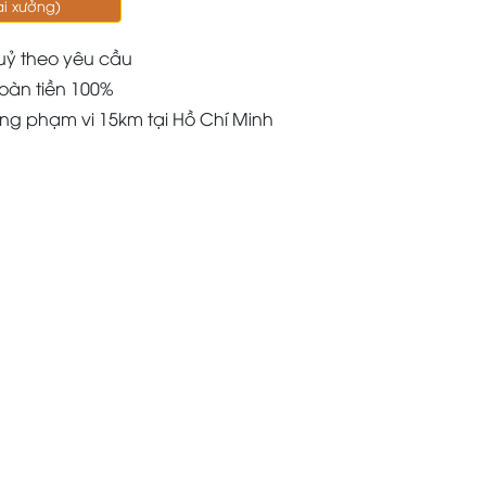
ại xưởng)
uỷ theo yêu cầu
oàn tiền 100%
àng phạm vi 15km tại Hồ Chí Minh