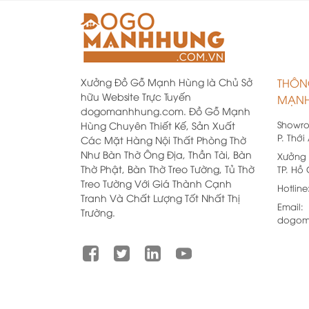
Xưởng Đồ Gỗ Mạnh Hùng là Chủ Sở
THÔN
hữu Website Trực Tuyến
MẠNH
dogomanhhung.com. Đồ Gỗ Mạnh
Showr
Hùng Chuyên Thiết Kế, Sản Xuất
P. Thới
Các Mặt Hàng Nội Thất Phòng Thờ
Như Bàn Thờ Ông Địa, Thần Tài, Bàn
Xưởng 
Thờ Phật, Bàn Thờ Treo Tường, Tủ Thờ
TP. Hồ
Treo Tường Với Giá Thành Cạnh
Hotline
Tranh Và Chất Lượng Tốt Nhất Thị
Email:
Trường.
dogom