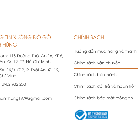
G TIN XƯỞNG ĐỒ GỖ
CHÍNH SÁCH
 HÙNG
Hướng dẫn mua hàng và thanh
oom:
113 Đường Thới An 16, KP.6,
 An, Q. 12, TP. Hồ Chí Minh
Chính sách vận chuyển
SX:
19/3 KP.2, P. Thới An, Q. 12,
Chính sách bảo hành
 Chí Minh
:
0902 932 283
Chính sách đổi trả và hoàn tiền
Chính sách bảo mật thông tin
anhhung1979@gmail.com