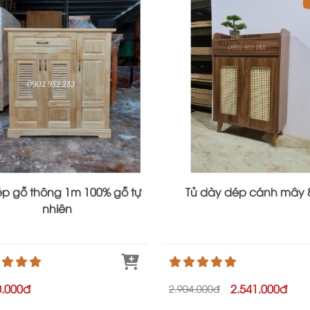
ép gỗ thông 1m 100% gỗ tự
Tủ dày dép cánh mây 
nhiên
0.000đ
2.541.000đ
2.904.000đ