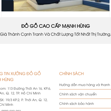
ĐỒ GỖ CAO CẤP MẠNH HÙNG
Giá Thành Cạnh Tranh Và Chất Lượng Tốt Nhất Thị Trường
G TIN XƯỞNG ĐỒ GỖ
CHÍNH SÁCH
 HÙNG
Hướng dẫn mua hàng và thanh
oom:
113 Đường Thới An 16, KP.6,
 An, Q. 12, TP. Hồ Chí Minh
Chính sách vận chuyển
SX:
19/3 KP.2, P. Thới An, Q. 12,
Chính sách bảo hành
 Chí Minh
:
0902 932 283