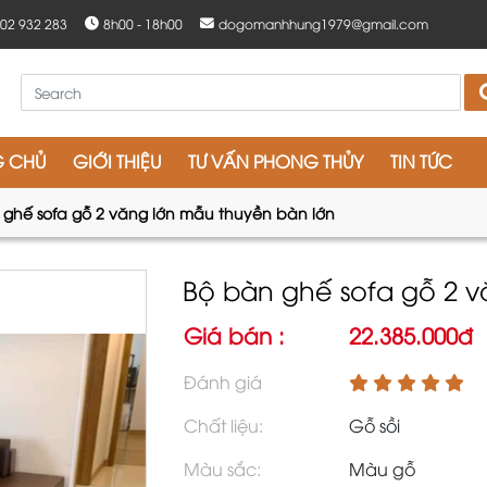
902 932 283
8h00 - 18h00
dogomanhhung1979@gmail.com
G CHỦ
GIỚI THIỆU
TƯ VẤN PHONG THỦY
TIN TỨC
 ghế sofa gỗ 2 văng lớn mẫu thuyền bàn lớn
Bộ bàn ghế sofa gỗ 2 
Giá bán :
22.385.000đ
Đánh giá
Chất liệu:
Gỗ sồi
Màu sắc:
Màu gỗ