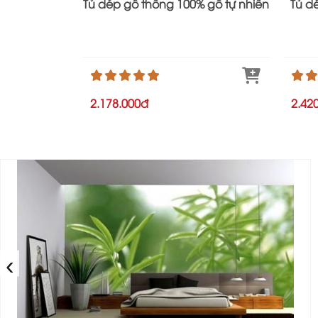
Tủ dép gỗ thông 100% gỗ tự nhiên
Tủ d
2.178.000đ
2.42
‹