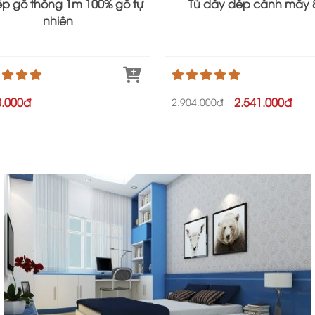
ép gỗ thông 1m 100% gỗ tự
Tủ dày dép cánh mây 
nhiên
0.000đ
2.541.000đ
2.904.000đ