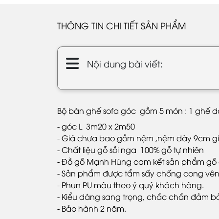
THÔNG TIN CHI TIẾT SẢN PHẨM
Nội dung bài viết:
Bộ bàn ghế sofa góc gồm 5 món : 1 ghế dài
- góc L 3m20 x 2m50
- Giá chưa bao gồm nệm ,nệm dày 9cm gi
- Chất liệu gỗ sồi nga 100% gỗ tự nhiên
- Đồ gỗ Mạnh Hùng cam kết sản phẩm gỗ 
- Sản phẩm được tẩm sấy chống cong vên
- Phun PU màu theo ý quý khách hàng.
- Kiểu dáng sang trọng, chắc chắn đảm b
- Bảo hành 2 năm.