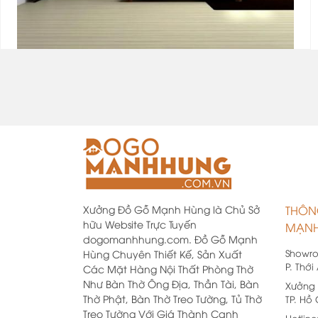
Xưởng Đồ Gỗ Mạnh Hùng là Chủ Sở
THÔN
hữu Website Trực Tuyến
MẠNH
dogomanhhung.com. Đồ Gỗ Mạnh
Showr
Hùng Chuyên Thiết Kế, Sản Xuất
P. Thới
Các Mặt Hàng Nội Thất Phòng Thờ
Như Bàn Thờ Ông Địa, Thần Tài, Bàn
Xưởng 
Thờ Phật, Bàn Thờ Treo Tường, Tủ Thờ
TP. Hồ
Treo Tường Với Giá Thành Cạnh
Hotline