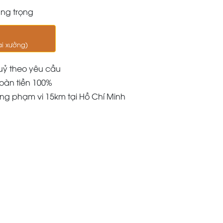
ang trọng
ại xưởng)
uỷ theo yêu cầu
oàn tiền 100%
àng phạm vi 15km tại Hồ Chí Minh