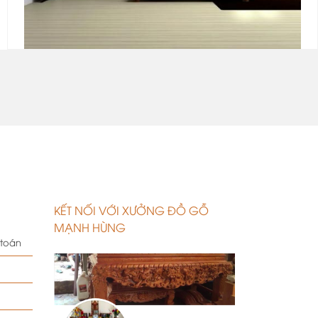
.
KẾT NỐI VỚI XƯỞNG ĐỒ GỖ
MẠNH HÙNG
 toán