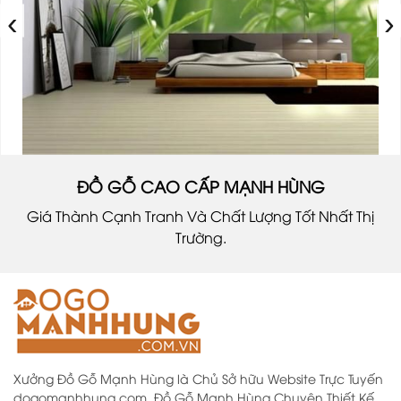
‹
›
ĐỒ GỖ CAO CẤP MẠNH HÙNG
Giá Thành Cạnh Tranh Và Chất Lượng Tốt Nhất Thị
Trường.
Xưởng Đồ Gỗ Mạnh Hùng là Chủ Sở hữu Website Trực Tuyến
dogomanhhung.com. Đồ Gỗ Mạnh Hùng Chuyên Thiết Kế,