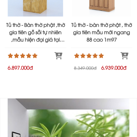
Tủ thờ - Bàn thờ phật ,thờ
Tủ thờ - bàn thờ phật , thờ
gia tiên gỗ sồi tự nhiên
gia tiên mẫu mới ngang
,mẫu hiện đại giá tại
88 cao 1m97
xưởng
6.897.000đ
6.939.000đ
8.349.000đ