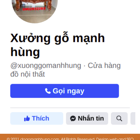
© 2021 dogomanhhung.com. All Rights Reserved. Design web and SEO