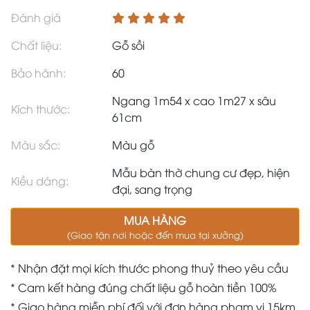
Đánh giá
Chất liệu:
Gỗ sồi
Bảo hành:
60
Ngang 1m54 x cao 1m27 x sâu
Kích thước:
61cm
Màu sắc:
Màu gỗ
Mẫu bàn thờ chung cư đẹp, hiện
Kiều dáng:
đại, sang trọng
MUA HÀNG
(Giao tận nơi hoặc đến mua tại xưởng)
* Nhận đặt mọi kích thước phong thuỷ theo yêu cầu
* Cam kết hàng đúng chất liệu gỗ hoàn tiền 100%
* Giao hàng miễn phí đối với đơn hàng phạm vi 15km