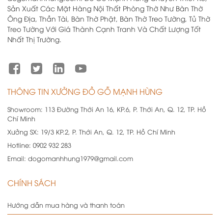
Sản Xuất Các Mặt Hàng Nội Thất Phòng Thờ Như Bàn Thờ
Ông Địa, Thần Tài, Bàn Thờ Phật, Bàn Thờ Treo Tường, Tủ Thờ
Treo Tường Với Giá Thành Cạnh Tranh Và Chất Lượng Tốt
Nhất Thị Trường.
THÔNG TIN XƯỞNG ĐỒ GỖ MẠNH HÙNG
Showroom:
113 Đường Thới An 16, KP.6, P. Thới An, Q. 12, TP. Hồ
Chí Minh
Xưởng SX:
19/3 KP.2, P. Thới An, Q. 12, TP. Hồ Chí Minh
Hotline:
0902 932 283
Email:
dogomanhhung1979@gmail.com
CHÍNH SÁCH
Hướng dẫn mua hàng và thanh toán