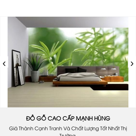
‹
›
ĐỒ GỖ CAO CẤP MẠNH HÙNG
Giá Thành Cạnh Tranh Và Chất Lượng Tốt Nhất Thị
Trường.