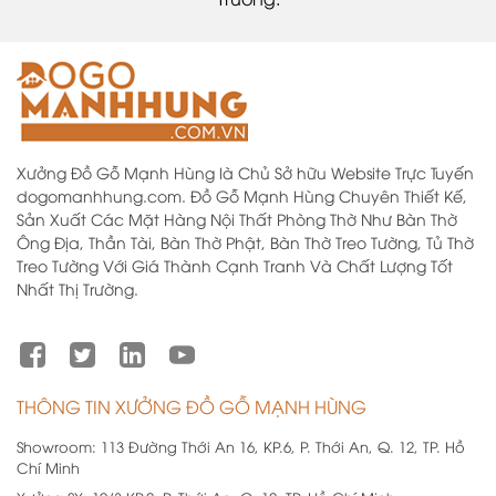
Xưởng Đồ Gỗ Mạnh Hùng là Chủ Sở hữu Website Trực Tuyến
dogomanhhung.com. Đồ Gỗ Mạnh Hùng Chuyên Thiết Kế,
Sản Xuất Các Mặt Hàng Nội Thất Phòng Thờ Như Bàn Thờ
Ông Địa, Thần Tài, Bàn Thờ Phật, Bàn Thờ Treo Tường, Tủ Thờ
Treo Tường Với Giá Thành Cạnh Tranh Và Chất Lượng Tốt
Nhất Thị Trường.
THÔNG TIN XƯỞNG ĐỒ GỖ MẠNH HÙNG
Showroom:
113 Đường Thới An 16, KP.6, P. Thới An, Q. 12, TP. Hồ
Chí Minh