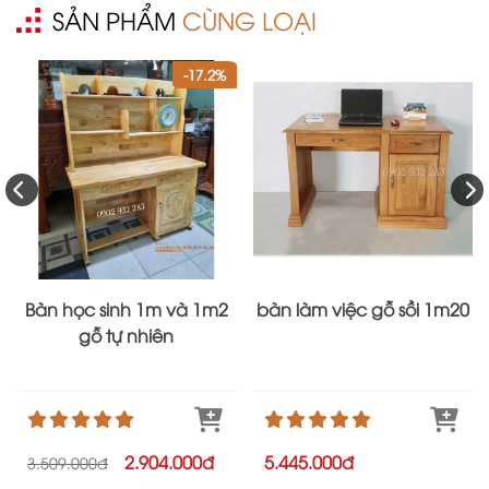
SẢN PHẨM
CÙNG LOẠI
-17.2%
Bàn học sinh 1m và 1m2
bàn làm việc gỗ sồi 1m20
gỗ tự nhiên
2.904.000đ
5.445.000đ
3.509.000đ