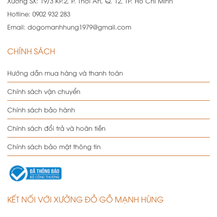
Xưởng SX:
19/3 KP.2, P. Thới An, Q. 12, TP. Hồ Chí Minh
Hotline:
0902 932 283
Email:
dogomanhhung1979@gmail.com
CHÍNH SÁCH
Hướng dẫn mua hàng và thanh toán
Chính sách vận chuyển
Chính sách bảo hành
Chính sách đổi trả và hoàn tiền
Chính sách bảo mật thông tin
KẾT NỐI VỚI XƯỞNG ĐỒ GỖ MẠNH HÙNG