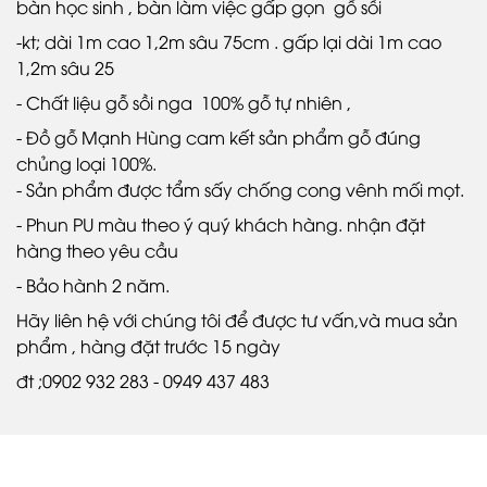
bàn học sinh , bàn làm việc gấp gọn gỗ sồi
-kt; dài 1m cao 1,2m sâu 75cm . gấp lại dài 1m cao
1,2m sâu 25
- Chất liệu gỗ sồi nga 100% gỗ tự nhiên ,
- Đồ gỗ Mạnh Hùng cam kết sản phẩm gỗ đúng
chủng loại 100%.
- Sản phẩm được tẩm sấy chống cong vênh mối mọt.
- Phun PU màu theo ý quý khách hàng. nhận đặt
hàng theo yêu cầu
- Bảo hành 2 năm.
Hãy liên hệ với chúng tôi để được tư vấn,và mua sản
phẩm , hàng đặt trước 15 ngày
đt ;0902 932 283 - 0949 437 483